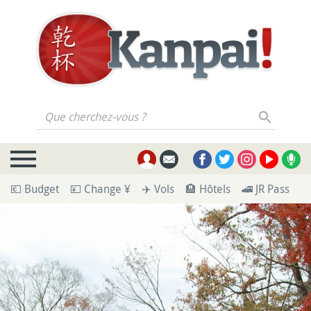
Que cherchez-vous ?
💶 Budget
💴 Change ¥
✈️ Vols
🏨 Hôtels
🚄 JR Pass
🪪