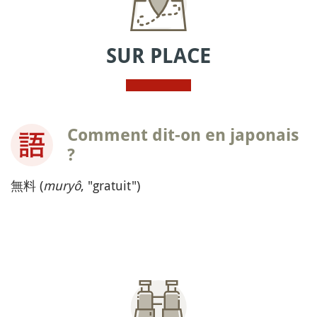
SUR PLACE
Comment dit-on en japonais
?
無料 (
muryô
, "gratuit")