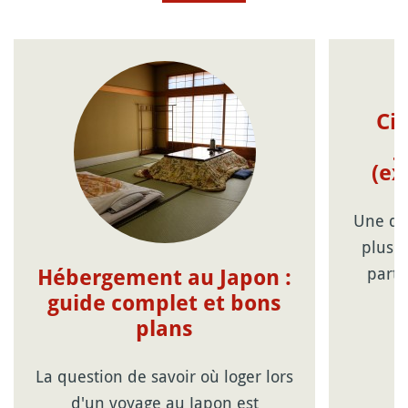
Cir
j
(ex
Une de
plus s
parti
Hébergement au Japon :
guide complet et bons
plans
La question de savoir où loger lors
d'un voyage au Japon est