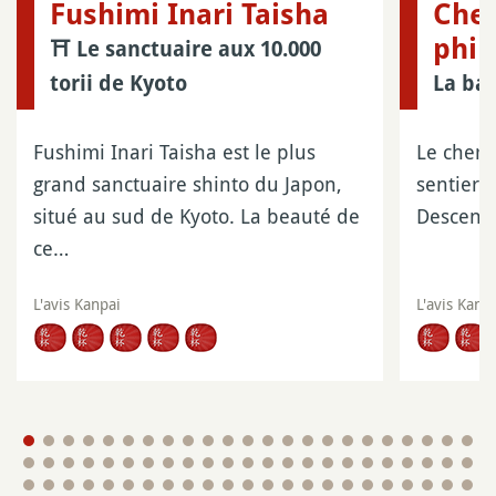
Fushimi Inari Taisha
Chem
phil
⛩️ Le sanctuaire aux 10.000
torii de Kyoto
La ba
Fushimi Inari Taisha est le plus
Le chemi
grand sanctuaire shinto du Japon,
sentier 
situé au sud de Kyoto. La beauté de
Descenda
ce…
L'avis Kanpai
L'avis Kanp