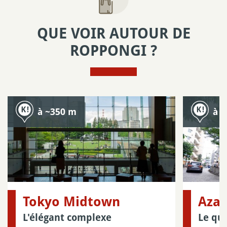
QUE VOIR AUTOUR DE
ROPPONGI ?
à ~350 m
à 
Tokyo Midtown
Aza
L'élégant complexe
Le qua