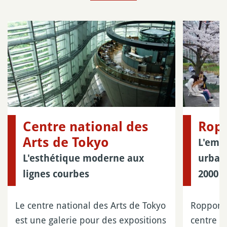
Centre national des
Ropp
Arts de Tokyo
L'emb
L'esthétique moderne aux
urbai
lignes courbes
2000
Le centre national des Arts de Tokyo
Roppongi
est une galerie pour des expositions
centre de