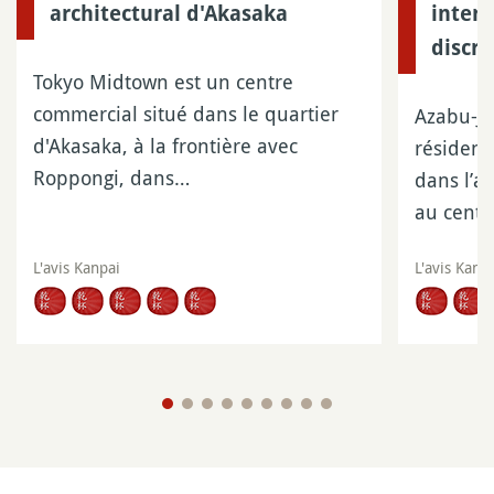
architectural d'Akasaka
inter
discre
Tokyo Midtown est un centre
commercial situé dans le quartier
Azabu-Ju
d'Akasaka, à la frontière avec
résidenc
Roppongi, dans…
dans l’a
au cent
L'avis Kanpai
L'avis Kanp