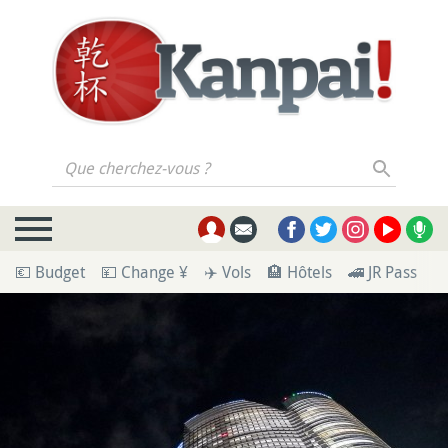
Que cherchez-vous ?
💶 Budget
💴 Change ¥
✈️ Vols
🏨 Hôtels
🚄 JR Pass
🪪