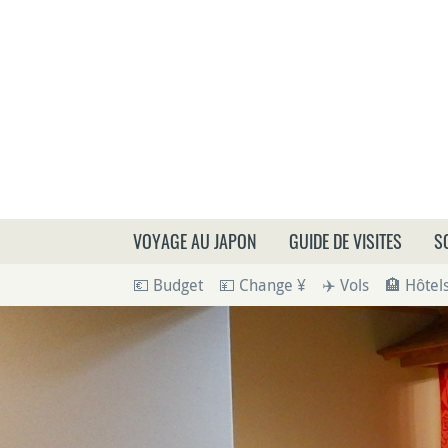
Que
VOYAGE AU JAPON
GUIDE DE VISITES
S
💶 Budget
💴 Change ¥
✈️ Vols
🏨 Hôtel