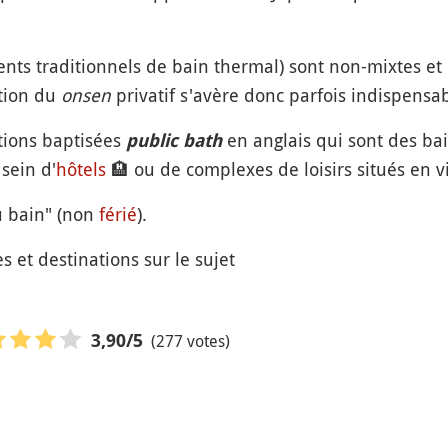
nts traditionnels de bain thermal) sont non-mixtes et
ution du
onsen
privatif s'avère donc parfois indispensab
ations baptisées
en anglais qui sont des 
public bath
sein d'
hôtels
🏨
ou de complexes de loisirs situés en vi
u bain" (non
férié
).
s et destinations sur le sujet
(277 votes)
3,90
/5