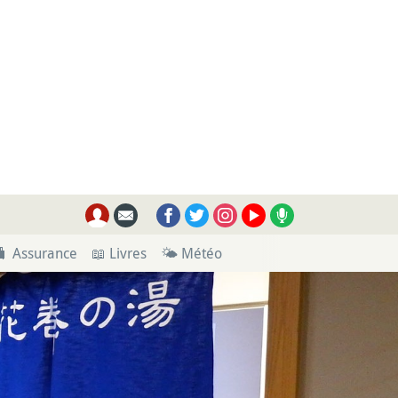
🧳 Assurance
📖 Livres
🌤 Météo