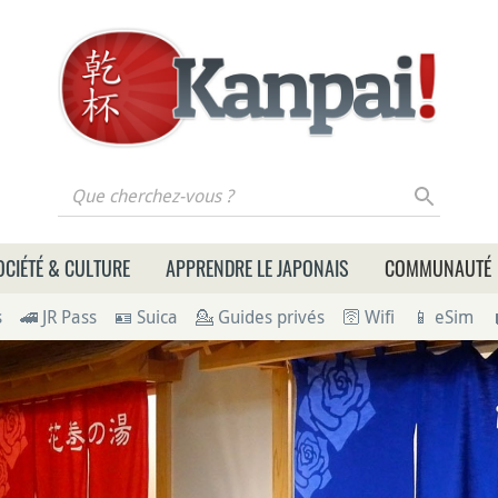
 cherchez-vous ?
OCIÉTÉ & CULTURE
APPRENDRE LE JAPONAIS
COMMUNAUTÉ
s
🚄 JR Pass
🪪 Suica
💁 Guides privés
🛜 Wifi
📱 eSim