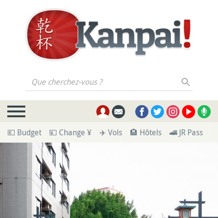
Que cherchez-vous ?
💶 Budget
💴 Change ¥
✈️ Vols
🏨 Hôtels
🚄 JR Pass
🪪