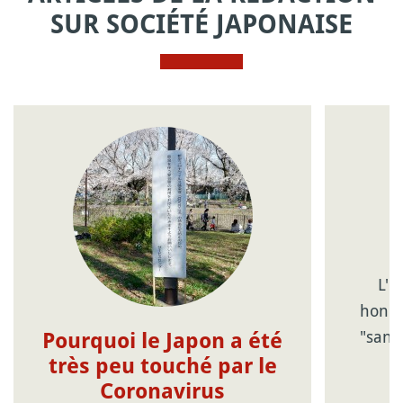
SUR SOCIÉTÉ JAPONAISE
L'u
honor
"san"
Pourquoi le Japon a été
très peu touché par le
Coronavirus