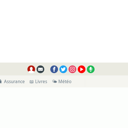
🧳 Assurance
📖 Livres
🌤 Météo