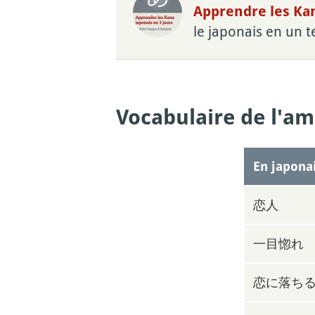
Apprendre les Kan
le japonais en un 
Vocabulaire de l'a
En japona
恋人
一目惚れ
恋に落ち