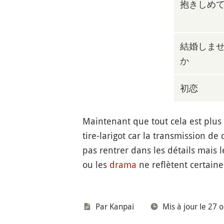
抱きしめ
結婚しま
か
初恋
Maintenant que tout cela est plus c
tire-larigot car la transmission d
pas rentrer dans les détails mais
ou les
drama
ne reflètent certaine
Par
Kanpai
Mis à jour le 27 