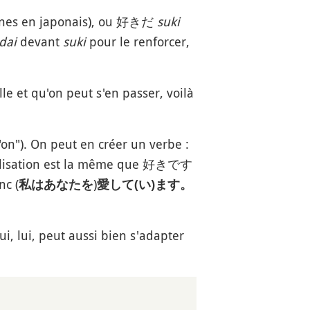
sonnes en japonais), ou 好きだ
suki
dai
devant
suki
pour le renforcer,
lle et qu'on peut s'en passer, voilà
"on"). On peut en créer un verbe :
tilisation est la même que 好きです
nc (
)
私はあなたを
愛して(い)ます。
i, lui, peut aussi bien s'adapter