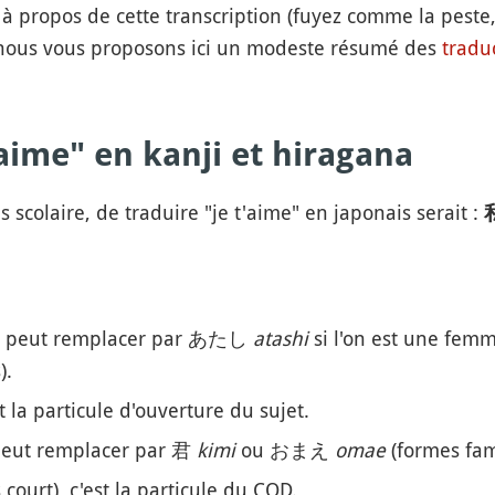
à propos de cette transcription (fuyez comme la peste, e
, nous vous proposons ici un modeste résumé des
tradu
'aime" en kanji et hiragana
s scolaire, de traduire "je t'aime" en japonais serait :
'on peut remplacer par あたし
atashi
si l'on est une fem
).
t la particule d'ouverture du sujet.
 peut remplacer par 君
kimi
ou おまえ
omae
(formes fami
 court), c'est la particule du COD.