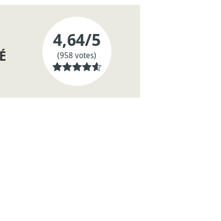
4,64
/5
É
(958 votes)