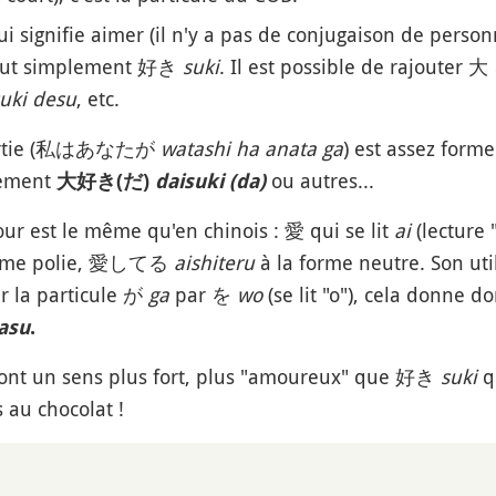
i signifie aimer (il n'y a pas de conjugaison de per
 tout simplement 好き
suki
. Il est possible de rajouter 大
uki desu
, etc.
 partie (私はあなたが
watashi ha anata ga
) est assez forme
lement
ou autres...
大好き(だ)
daisuki (da)
our est le même qu'en chinois : 愛 qui se lit
ai
(lecture 
orme polie, 愛してる
aishiteru
à la forme neutre. Son u
er la particule が
ga
par を
wo
(se lit "o"), cela donne do
asu
.
 ont un sens plus fort, plus "amoureux" que 好き
suki
qu
 au chocolat !