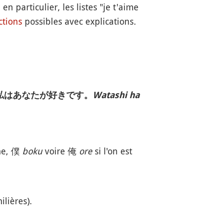
n particulier, les listes "je t'aime
ctions
possibles avec explications.
私はあなたが好きです。
Watashi ha
me, 僕
boku
voire 俺
ore
si l'on est
lières).