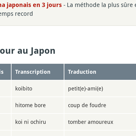
- La méthode la plus sûre
a japonais en 3 jours
temps record
mour au Japon
is
Transcription
Traduction
koibito
petit(e)-ami(e)
hitome bore
coup de foudre
る
koi ni ochiru
tomber amoureux