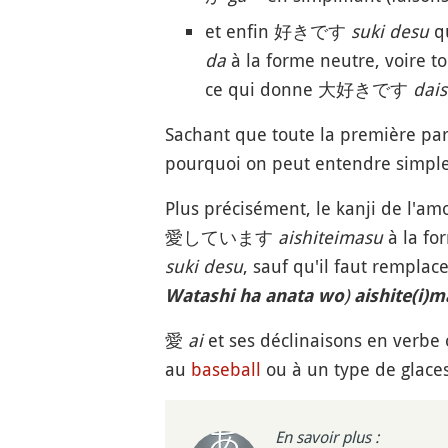
et enfin 好きです
suki desu
qu
da
à la forme neutre, voire
ce qui donne 大好きです
dais
Sachant que toute la première
pourquoi on peut entendre simp
Plus précisément, le kanji de l'am
愛しています
aishiteimasu
à la f
suki desu
, sauf qu'il faut remplac
)
W
atashi ha anata wo
aishite(i)m
愛
ai
et ses déclinaisons en verbe
au
baseball
ou à un type de glaces
En savoir plus :