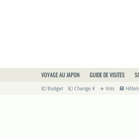
Que
VOYAGE AU JAPON
GUIDE DE VISITES
S
💶 Budget
💴 Change ¥
✈️ Vols
🏨 Hôtel