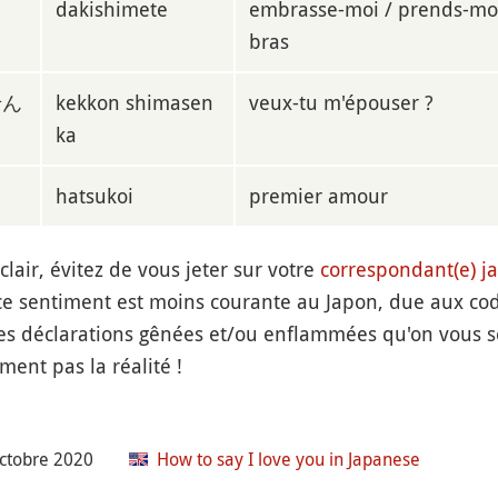
て
dakishimete
embrasse-moi / prends-moi
bras
せん
kekkon shimasen
veux-tu m'épouser ?
ka
hatsukoi
premier amour
lair, évitez de vous jeter sur votre
correspondant(e) ja
e ce sentiment est moins courante au Japon, due aux cod
 les déclarations gênées et/ou enflammées qu'on vous s
ment pas la réalité !
octobre 2020
How to say I love you in Japanese