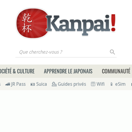
 cherchez-vous ?
OCIÉTÉ & CULTURE
APPRENDRE LE JAPONAIS
COMMUNAUTÉ
s
🚄 JR Pass
🪪 Suica
💁 Guides privés
🛜 Wifi
📱 eSim