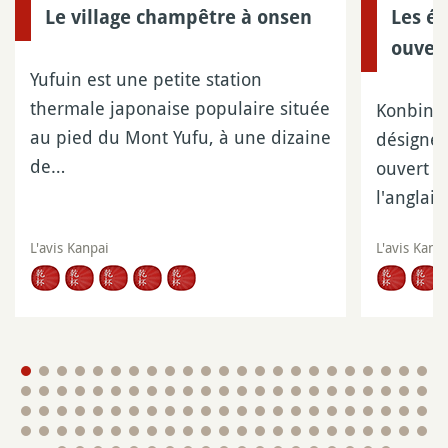
Le village champêtre à onsen
Les ép
ouver
Yufuin est une petite station
thermale japonaise populaire située
Konbini 
au pied du Mont Yufu, à une dizaine
désigne
de…
ouvert 24
l'anglai
L'avis Kanpai
L'avis Kanp