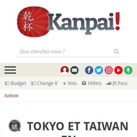
Que cherchez-vous ?
💶 Budget
💴 Change ¥
✈️ Vols
🏨 Hôtels
🚄 JR Pass
🪪
Isshoni
TOKYO ET TAIWAN