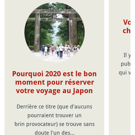
Voy
che
Il y
publi
qui vo
Pourquoi 2020 est le bon
moment pour réserver
votre voyage au Japon
Derrière ce titre (que d'aucuns
pourraient trouver un
brin provocateur) se trouve sans
doute l'un des…