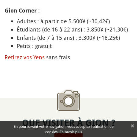
:
Gion Corner
Adultes : à partir de 5.500¥ (~30,42€)
Étudiants (de 16 à 22 ans) : 3.850¥ (~21,30€)
Enfants (de 7 à 15 ans) : 3.300¥ (~18,25€)
Petits : gratuit
Retirez vos Yens
sans frais
QUE VISITER À GION ?
×
En poursuivant votre navigation, vous acceptez l'utilisation de
cookies.
En savoir plus