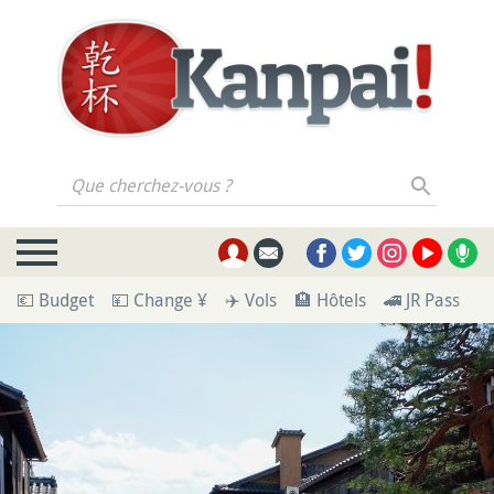
Que cherchez-vous ?
💶 Budget
💴 Change ¥
✈️ Vols
🏨 Hôtels
🚄 JR Pass
🪪