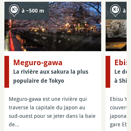
à ~500 m
à 
Meguro-gawa
Ebis
La rivière aux sakura la plus
Le dél
populaire de Tokyo
à Shi
Meguro-gawa est une rivière qui
Ebisu Yo
traverse la capitale du Japon au
couvert 
sud-ouest pour se jeter dans la baie
japonais
de…
gare Eb