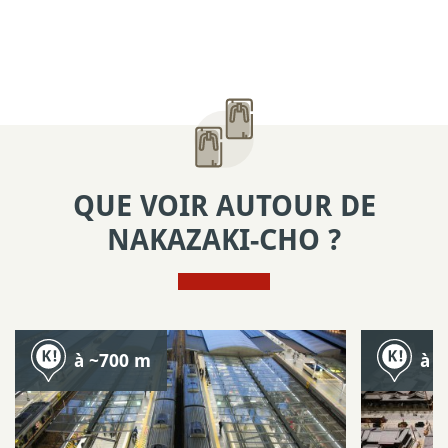
QUE VOIR AUTOUR DE
NAKAZAKI-CHO ?
à ~700 m
à 