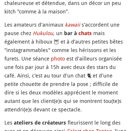
chaleureuse et détendue, dans un décor un peu
kitch "comme à la maison".
Les amateurs d'animaux
kawaii
s’accordent une
pause chez
Hukulou
, un
mais
bar à
chats
également à hiboux
🦉
et à d’autres petites bêtes
"instagrammables" comme les hérissons et les
furets. Une séance
photo
est d'ailleurs organisée
une fois par jour à 15h avec deux des stars du
café. Ainsi, c'est au tour d'un chat
🐈
et d'une
petite chouette de prendre la pose ; difficile de
dire si les deux modèles apprécient le moment
autant que les client(e)s qui se montrent tou(te)s
attendri(e)s devant ce spectacle.
Les
fleurissent le long des
ateliers de créateurs
rues et on découvre ainsi
Select shop Tenten
, l'une