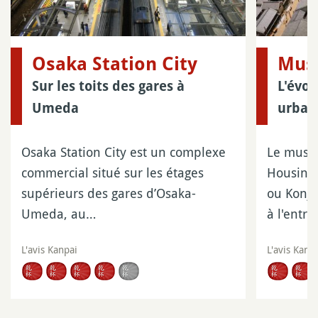
Osaka Station City
Mus
Sur les toits des gares à
L'évo
Umeda
urbai
Osaka Station City est un complexe
Le musé
commercial situé sur les étages
Housing 
supérieurs des gares d’Osaka-
ou Konja
Umeda, au…
à l'entr
L'avis Kanpai
L'avis Kanp