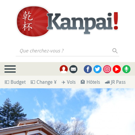
Que cherchez-vous ?
💶 Budget
💴 Change ¥
✈️ Vols
🏨 Hôtels
🚄 JR Pass
🪪