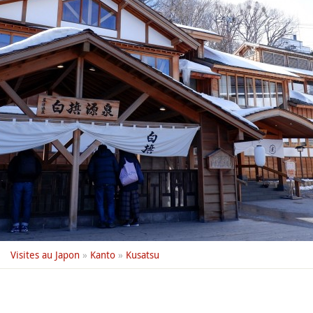
Visites au Japon
»
Kanto
»
Kusatsu