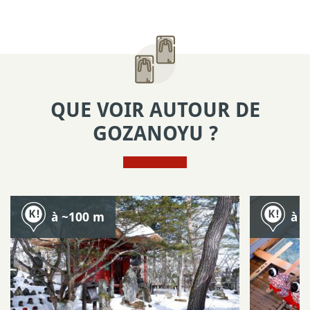
QUE VOIR AUTOUR DE
GOZANOYU ?
à ~100 m
à 