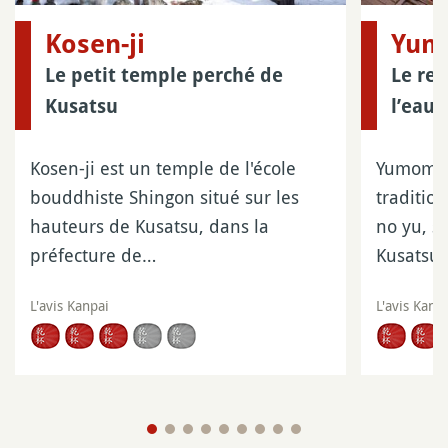
Kosen-ji
Yum
Le petit temple perché de
Le ref
Kusatsu
l’eau 
Kosen-ji est un temple de l'école
Yumomi 
bouddhiste Shingon situé sur les
tradition
hauteurs de Kusatsu, dans la
no yu, s
préfecture de…
Kusatsu
L'avis Kanpai
L'avis Kanp