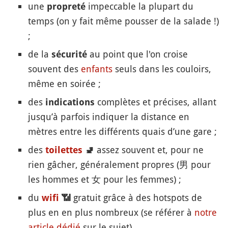
une
impeccable la plupart du
propreté
temps (on y fait même pousser de la salade !)
;
de la
au point que l'on croise
sécurité
souvent des
enfants
seuls dans les couloirs,
même en soirée ;
des
complètes et précises, allant
indications
jusqu’à parfois indiquer la distance en
mètres entre les différents quais d’une gare ;
des
assez souvent et, pour ne
toilettes
🚽
rien gâcher, généralement propres (男 pour
les hommes et 女 pour les femmes) ;
du
gratuit grâce à des hotspots de
wifi
📶
plus en en plus nombreux (se référer à
notre
article dédié
sur le sujet).