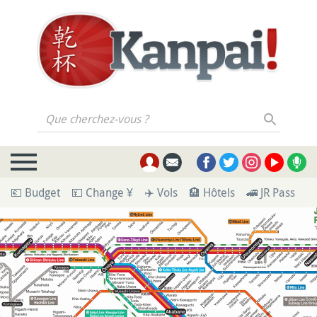
Que cherchez-vous ?
💶 Budget
💴 Change ¥
✈️ Vols
🏨 Hôtels
🚄 JR Pass
🪪