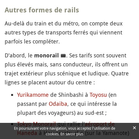
Autres formes de rails
Au-delà du train et du métro, on compte deux
autres types de transports ferrés qui viennent
parfois les compléter.
D'abord, le
. Ses tarifs sont souvent
monorail
🚝
plus élevés mais, sans conducteur, ils offrent un
trajet extérieur plus scénique et ludique. Quatre
lignes se placent autour du centre :
Yurikamome
de Shinbashi à
Toyosu
(en
passant par
Odaiba
, ce qui intéresse la
plupart des voyageurs) au sud-est ;
Tokyo Monorail
qui rallie l'
aéroport de
×
En poursuivant votre navigation, vous acceptez l'utilisation de
Haneda
à Hamamatsucho (sur la Yamanote)
cookies.
En savoir plus