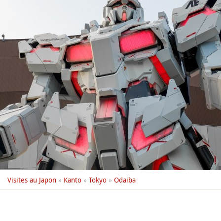
Visites au Japon
»
Kanto
»
Tokyo
»
Odaiba