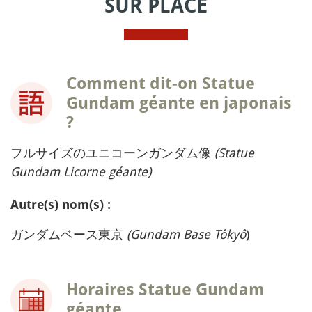
SUR PLACE
Comment dit-on Statue
Gundam géante en japonais
?
フルサイズのユニコーンガンダム像
(Statue
Gundam Licorne géante)
Autre(s) nom(s) :
ガンダムベース東京
(Gundam Base Tôkyô
)
Horaires Statue Gundam
géante