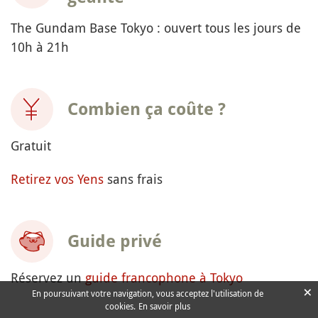
The Gundam Base Tokyo : ouvert tous les jours de
10h à 21h
Combien ça coûte ?
Gratuit
Retirez vos Yens
sans frais
Guide privé
Réservez un
guide francophone à Tokyo
×
En poursuivant votre navigation, vous acceptez l'utilisation de
cookies.
En savoir plus