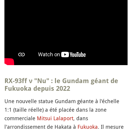
RX-93ff ν "Nu"
: le Gundam géant de
Fukuoka depuis 2022
Une nouvelle statue Gundam géante à l'échelle
1:1 (taille réelle) a été placée dans la zone
commerciale
Mitsui Lalaport
, dans
l'arrondissement de Hakata à
Fukuoka
. Il mesure