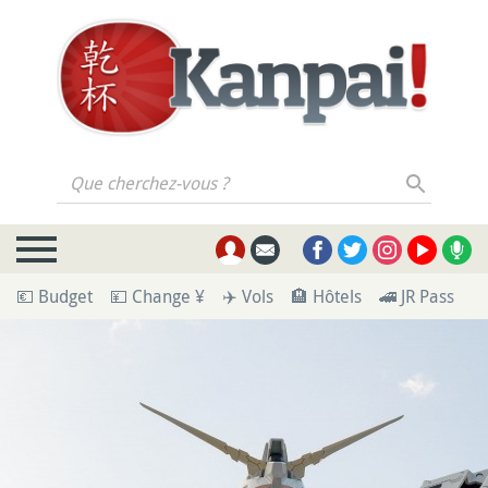
Que cherchez-vous ?
💶 Budget
💴 Change ¥
✈️ Vols
🏨 Hôtels
🚄 JR Pass
🪪