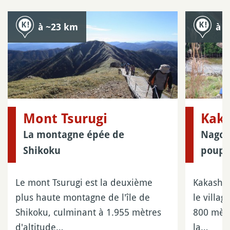
à ~23 km
à 
Mont Tsurugi
Kaka
La montagne épée de
Nagoro
Shikoku
poupé
Le mont Tsurugi est la deuxième
Kakashi 
plus haute montagne de l'île de
le villa
Shikoku, culminant à 1.955 mètres
800 mètr
d'altitude…
la…