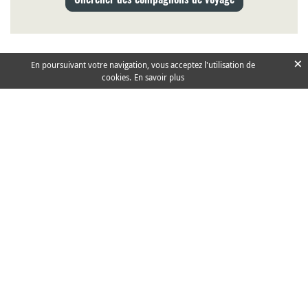
×
En poursuivant votre navigation, vous acceptez l'utilisation de
cookies.
En savoir plus
Kanpai ©2000-2026
À propos
Faire un don
Newsletter
Mentions légales
Contact
Sites amis
Plan du site
Si Kanpai vous a aidé ou renseigné d'une manière ou
d'une autre, nous serions très heureux que vous
partagiez le site autour de vous !