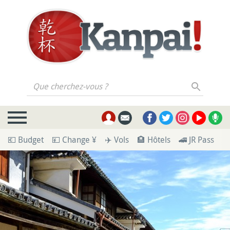
Que cherchez-vous ?
💶 Budget
💴 Change ¥
✈️ Vols
🏨 Hôtels
🚄 JR Pass
🪪