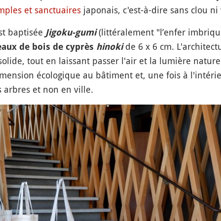
mples et sanctuaires
japonais, c'est-à-dire sans clou ni 
est baptisée
(littéralement "l’enfer imbriqué
Jigoku-gumi
de 6 x 6 cm. L'architectu
eaux de bois de cyprès
hinoki
olide, tout en laissant passer l'air et la lumière natur
mension écologique au bâtiment et, une fois à l'intéri
 arbres et non en ville.