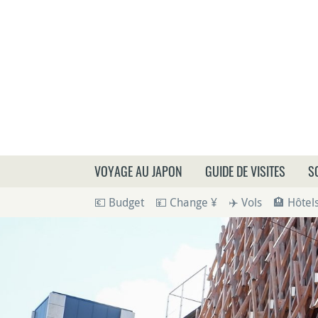
Que
VOYAGE AU JAPON
GUIDE DE VISITES
S
💶 Budget
💴 Change ¥
✈️ Vols
🏨 Hôtel