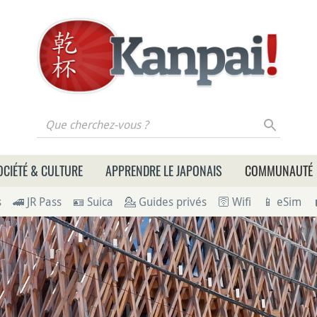
 cherchez-vous ?
OCIÉTÉ & CULTURE
APPRENDRE LE JAPONAIS
COMMUNAUTÉ
s
🚄 JR Pass
🪪 Suica
💁 Guides privés
🛜 Wifi
📱 eSim