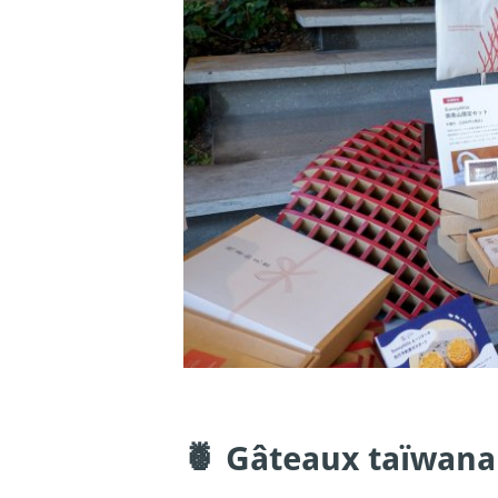
🍍 Gâteaux taïwanai