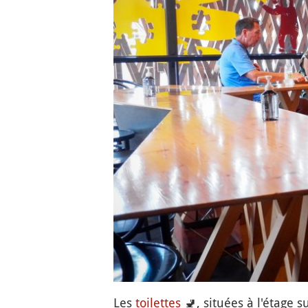
Les
toilettes
🚽
, situées à l'étage