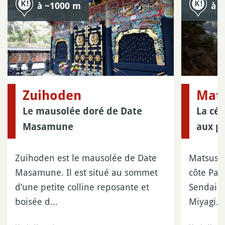
à ~1000 m
à 
Zuihoden
Mat
Le mausolée doré de Date
La cél
Masamune
aux p
Zuihoden est le mausolée de Date
Matsushi
Masamune. Il est situé au sommet
côte Pac
d’une petite colline reposante et
Sendai d
boisée d…
Miyagi…