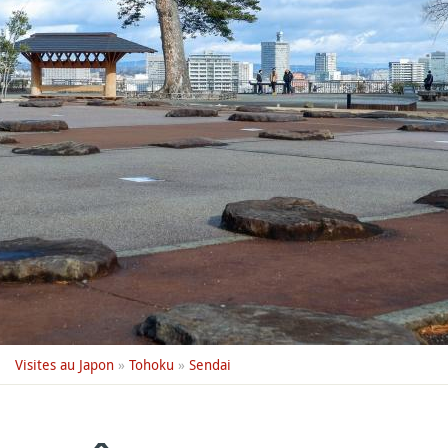
Visites au Japon
»
Tohoku
»
Sendai