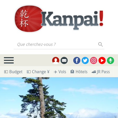
Que cherchez-vous ?
💶 Budget
💴 Change ¥
✈️ Vols
🏨 Hôtels
🚄 JR Pass
🪪