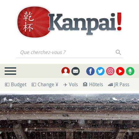
Que cherchez-vous ?
💶 Budget
💴 Change ¥
✈️ Vols
🏨 Hôtels
🚄 JR Pass
🪪