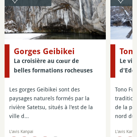
Gorges Geibikei
Tono
La croisière au cœur de
Le vil
belles formations rocheuses
d'Edo
Les gorges Geibikei sont des
Tono Fur
paysages naturels formés par la
traditio
rivière Satetsu, situés à l'est de la
de la pr
ville d…
nord du
L'avis Kanpai
L'avis Kanp