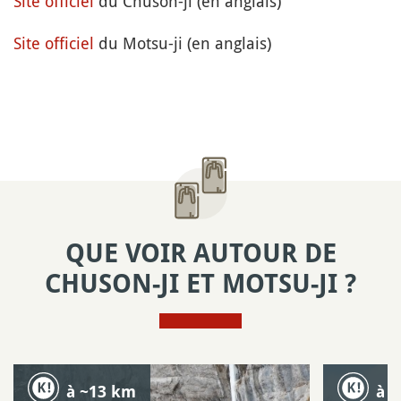
Site officiel
du Chuson-ji (en anglais)
Site officiel
du Motsu-ji (en anglais)
QUE VOIR AUTOUR DE
CHUSON-JI ET MOTSU-JI ?
à ~13 km
à 