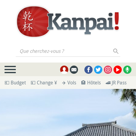
Que cherchez-vous ?
💶 Budget
💴 Change ¥
✈️ Vols
🏨 Hôtels
🚄 JR Pass
🪪