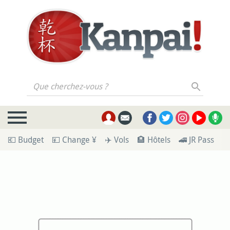
Que cherchez-vous ?
💶 Budget
💴 Change ¥
✈️ Vols
🏨 Hôtels
🚄 JR Pass
🪪