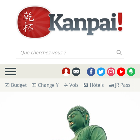
Que cherchez-vous ?
💶 Budget
💴 Change ¥
✈️ Vols
🏨 Hôtels
🚄 JR Pass
🪪