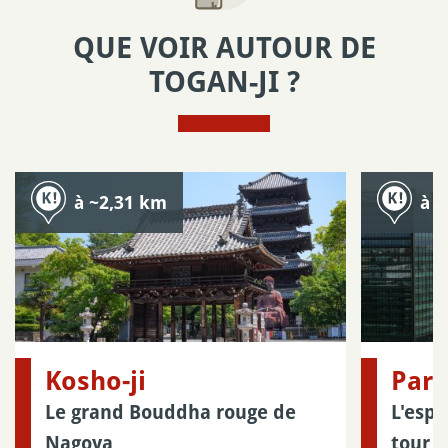
QUE VOIR AUTOUR DE
TOGAN-JI ?
à ~2,31 km
à 
Kosho-ji
Parc
Le grand Bouddha rouge de
L'espa
Nagoya
tour 