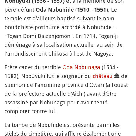
et à la mémoire de son
Nobuyuki (1536 - 1557)
père défunt
. Le
Oda Nobuhide (1510 - 1551)
temple est d'ailleurs baptisé suivant le nom
bouddhiste posthume accordé à Nobuhide :
"Togan Domi Daizenjomon". En 1714, Togan-ji
déménage à sa localisation actuelle, au sein de
l'arrondissement Chikusa à l'est de Nagoya.
Frère cadet du terrible
Oda Nobunaga
(1534 -
1582), Nobuyuki fut le seigneur du
château
🏯
de
Suemori de l'ancienne province d'Owari (à l'ouest
de la préfecture actuelle d'Aichi) avant d'être
assassiné par Nobunaga pour avoir tenté
comploter contre lui.
La tombe de Nobuhide est présente parmi les
stèles du cimetière, qui affiche également une