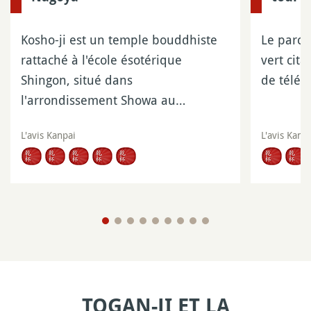
Kosho-ji est un temple bouddhiste
Le parc 
rattaché à l'école ésotérique
vert cita
Shingon, situé dans
de télév
l'arrondissement Showa au…
L'avis Kanpai
L'avis Kanp
TOGAN-JI ET LA