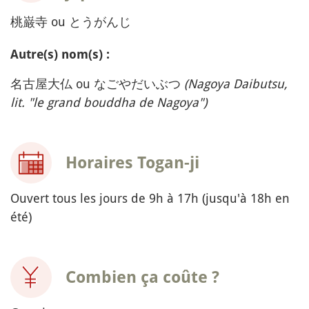
桃巌寺 ou とうがんじ
Autre(s) nom(s) :
名古屋大仏 ou なごやだいぶつ
(Nagoya Daibutsu,
lit. "le grand bouddha de Nagoya")
Horaires Togan-ji
Ouvert tous les jours de 9h à 17h (jusqu'à 18h en
été)
Combien ça coûte ?