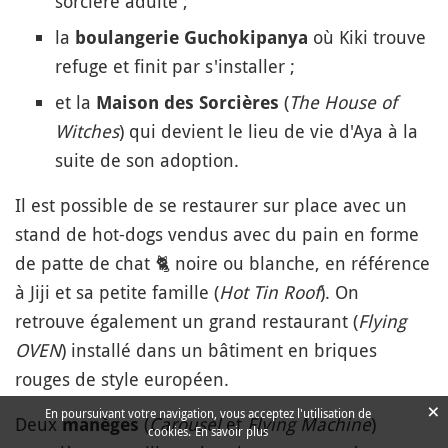
sorcière adulte ;
la
où Kiki trouve
boulangerie Guchokipanya
refuge et finit par s'installer ;
et la
(
The House of
Maison des Sorcières
Witches
) qui devient le lieu de vie d'Aya à la
suite de son adoption.
Il est possible de se restaurer sur place avec un
stand de hot-dogs vendus avec du pain en forme
de patte de chat
🐈
noire ou blanche, en référence
à Jiji et sa petite famille (
Hot Tin Roof
). On
retrouve également un grand restaurant (
Flying
OVEN
) installé dans un bâtiment en briques
rouges de style européen.
×
En poursuivant votre navigation, vous acceptez l'utilisation de
Deux
(
Carousel
et
Flying Machine
)
manèges
cookies.
En savoir plus