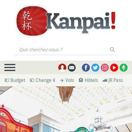
Que cherchez-vous ?
💶 Budget
💴 Change ¥
✈️ Vols
🏨 Hôtels
🚄 JR Pass
🪪