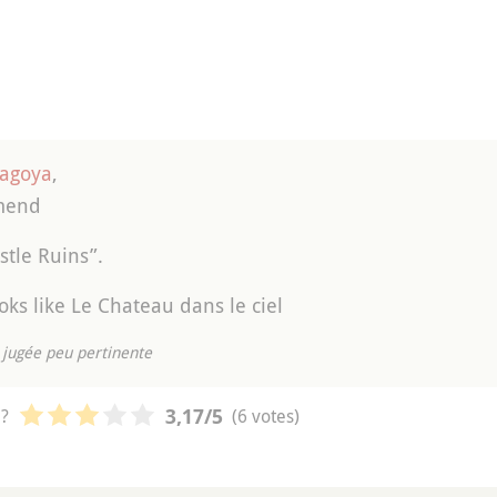
agoya
,
mend
stle Ruins”.
looks like Le Chateau dans le ciel
jugée peu pertinente
 ?
(6 votes)
3,17
/5