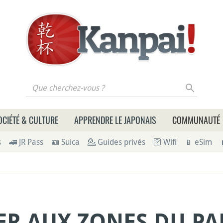
 cherchez-vous ?
OCIÉTÉ & CULTURE
APPRENDRE LE JAPONAIS
COMMUNAUTÉ
s
🚄 JR Pass
🪪 Suica
💁 Guides privés
🛜 Wifi
📱 eSim
R AUX ZONES DU PA