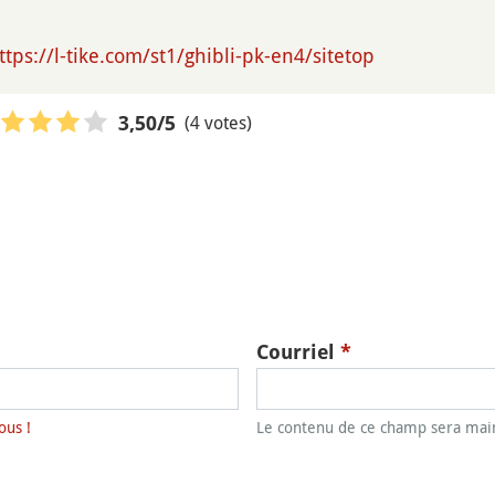
ttps://l-tike.com/st1/ghibli-pk-en4/sitetop
(4 votes)
3,50
/5
Courriel
*
ous !
Le contenu de ce champ sera main