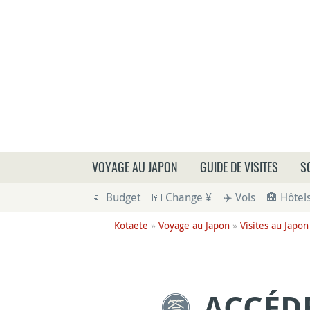
Que
VOYAGE AU JAPON
GUIDE DE VISITES
S
💶 Budget
💴 Change ¥
✈️ Vols
🏨 Hôtel
Kotaete
»
Voyage au Japon
»
Visites au Japon
ACCÉDE