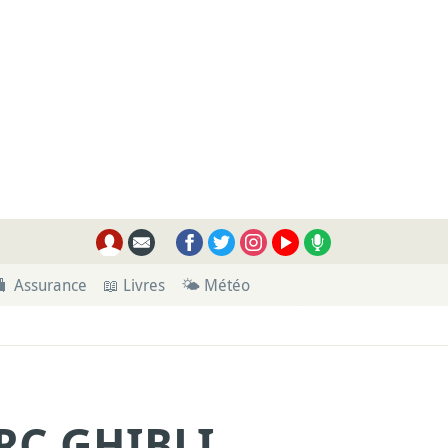
🧳 Assurance
📖 Livres
🌤 Météo
RC GHIBLI