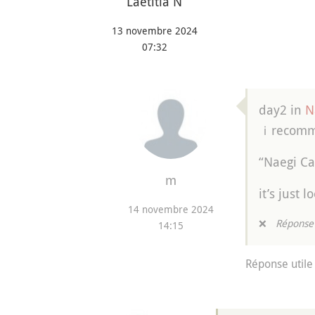
Laetitia N
13 novembre 2024
07:32
day2 in
N
ｉrecom
“Naegi Ca
m
it’s just 
14 novembre 2024
❌
Réponse 
14:15
Réponse utile