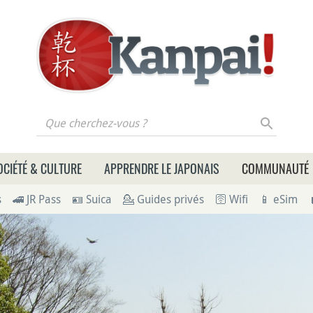
 cherchez-vous ?
OCIÉTÉ & CULTURE
APPRENDRE LE JAPONAIS
COMMUNAUTÉ
s
🚄 JR Pass
🪪 Suica
💁 Guides privés
🛜 Wifi
📱 eSim