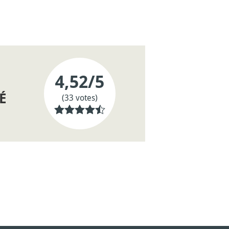
4,52
/5
É
(33 votes)
U