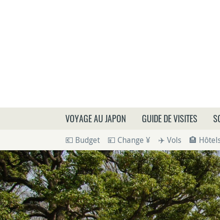
Que
VOYAGE AU JAPON
GUIDE DE VISITES
S
💶 Budget
💴 Change ¥
✈️ Vols
🏨 Hôtel