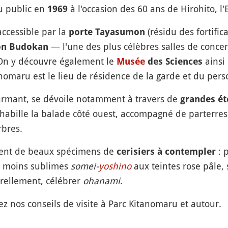
u public en
à l'occasion des 60 ans de Hirohito, l
1969
accessible par la
(résidu des fortific
porte Tayasumon
— l'une des plus célèbres salles de concer
on Budokan
 On y découvre également le
ainsi
Musée
des Sciences
anomaru est le lieu de résidence de la garde et du per
harmant, se dévoile notamment à travers de
grandes ét
habille la balade côté ouest, accompagné de parterres 
rbres.
ment de beaux spécimens de
: 
cerisiers à contempler
n moins sublimes
somei-
yoshino
aux teintes rose pâle, 
rellement, célébrer
ohanami
.
ez nos conseils de visite à Parc Kitanomaru et autour.