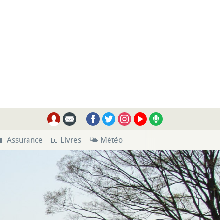
🧳 Assurance
📖 Livres
🌤 Météo