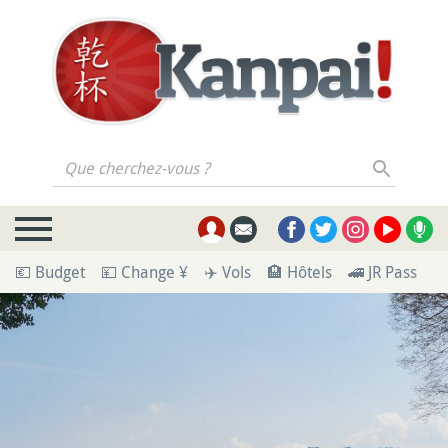
Que cherchez-vous ?
💶 Budget
💴 Change ¥
✈️ Vols
🏨 Hôtels
🚄 JR Pass
🪪