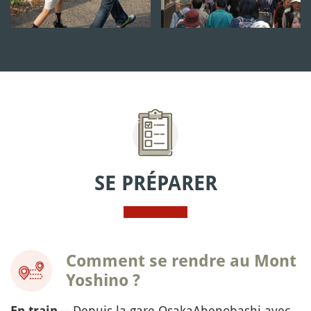
SE PRÉPARER
Comment se rendre au Mont
Yoshino ?
-- Depuis la gare OsakaAbenobashi avec
En train