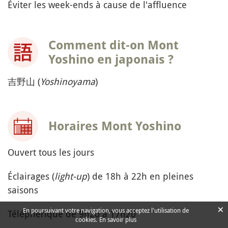
Éviter les week-ends à cause de l'affluence
Comment dit-on Mont
Yoshino en japonais ?
吉野山 (
Yoshinoyama
)
Horaires Mont Yoshino
Ouvert tous les jours
Éclairages (
light-up
) de 18h à 22h en pleines
saisons
×
En poursuivant votre navigation, vous acceptez l'utilisation de
Téléphérique de 9h20 à 17h20
cookies.
En savoir plus