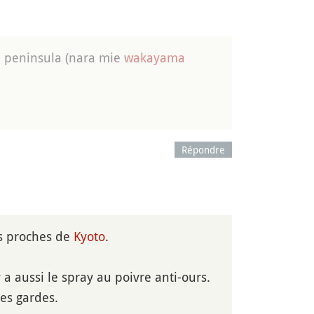
ii peninsula (nara mie
wakayama
Répondre
ès proches de
Kyoto
.
 a aussi le spray au poivre anti-ours.
ses gardes.