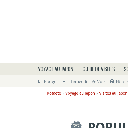
Que
VOYAGE AU JAPON
GUIDE DE VISITES
S
💶 Budget
💴 Change ¥
✈️ Vols
🏨 Hôtel
Kotaete
»
Voyage au Japon
»
Visites au Japon
POPUL