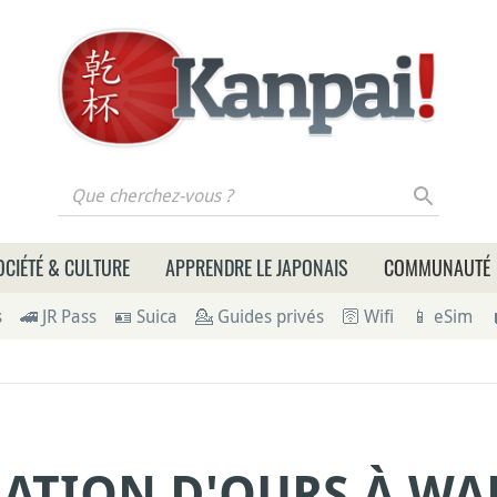
 cherchez-vous ?
OCIÉTÉ & CULTURE
APPRENDRE LE JAPONAIS
COMMUNAUTÉ
s
🚄 JR Pass
🪪 Suica
💁 Guides privés
🛜 Wifi
📱 eSim
ATION D'OURS À WA