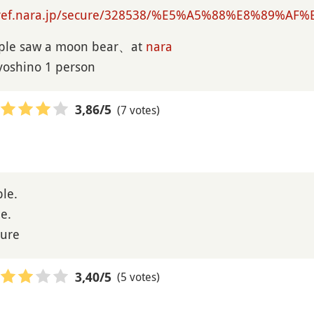
pref.nara.jp/secure/328538/%E5%A5%88%E8%89%A
le saw a moon bear、at
nara
 yoshino 1 person
(7 votes)
3,86
/5
le.
e.
ture
(5 votes)
3,40
/5