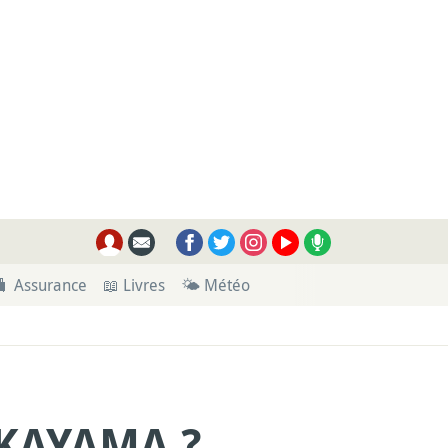
🧳 Assurance
📖 Livres
🌤 Météo
KAYAMA ?