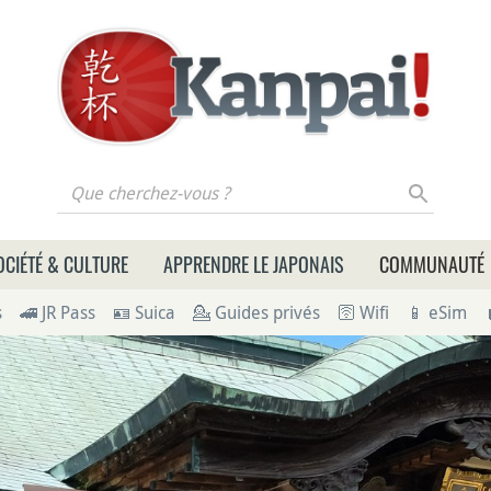
 cherchez-vous ?
OCIÉTÉ & CULTURE
APPRENDRE LE JAPONAIS
COMMUNAUTÉ
s
🚄 JR Pass
🪪 Suica
💁 Guides privés
🛜 Wifi
📱 eSim