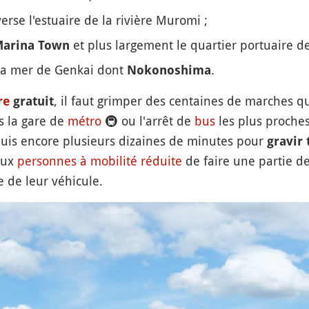
erse l'estuaire de la rivière Muromi ;
et plus largement le quartier portuaire d
arina Town
e la mer de Genkai dont
.
Nokonoshima
, il faut grimper des centaines de marches q
re
gratuit
s la gare de
métro
🚇
ou l'arrêt de
bus
les plus proches
puis encore plusieurs dizaines de minutes pour
gravir 
aux
personnes à mobilité réduite
de faire une partie d
 de leur véhicule.