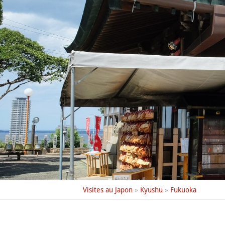
Visites au Japon
»
Kyushu
»
Fukuoka