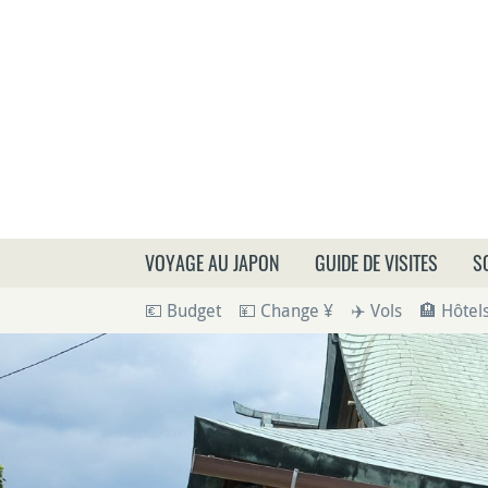
Que
VOYAGE AU JAPON
GUIDE DE VISITES
S
💶 Budget
💴 Change ¥
✈️ Vols
🏨 Hôtel