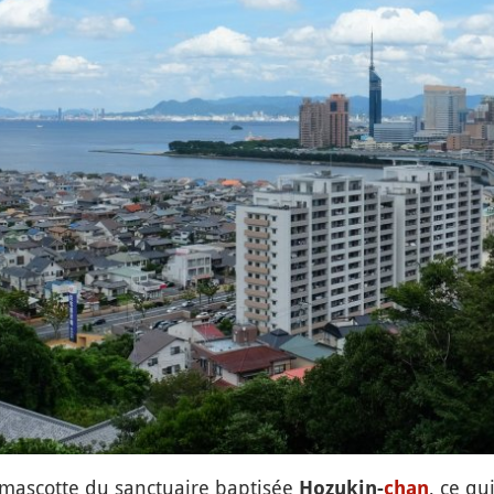
la mascotte du sanctuaire baptisée
, ce qu
Hozukin-
chan