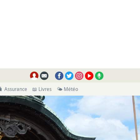
🧳 Assurance
📖 Livres
🌤 Météo