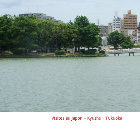
Visites au Japon
»
Kyushu
»
Fukuoka