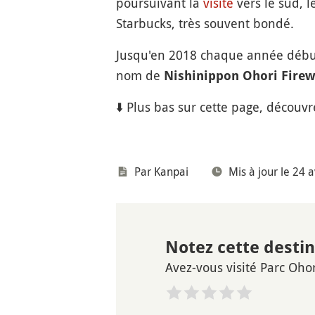
poursuivant la
visite
vers le sud, l
Starbucks, très souvent bondé.
Jusqu'en 2018 chaque année débu
nom de
Nishinippon Ohori Firew
⬇️ Plus bas sur cette page, découvr
Par Kanpai
Mis à jour le 24 a
Notez cette desti
Avez-vous visité Parc Ohor