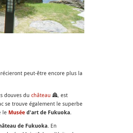
récieront peut-être encore plus la
nnes douves du
château
🏯
, est
lac se trouve également le superbe
e le
.
Musée
d'art de Fukuoka
. En
hâteau de Fukuoka