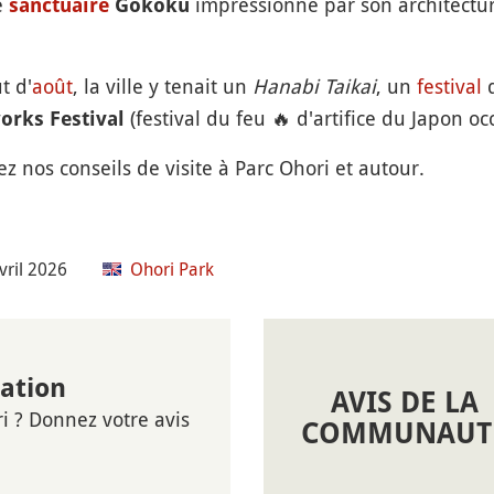
e
impressionne par son architecture
sanctuaire
Gokoku
t d'
août
, la ville y tenait un
Hanabi Taikai
, un
festival
d
(festival du feu
🔥
d'artifice du Japon oc
orks Festival
ez nos conseils de visite à Parc Ohori et autour.
vril 2026
Ohori Park
nation
AVIS DE LA
i ? Donnez votre avis
COMMUNAUT