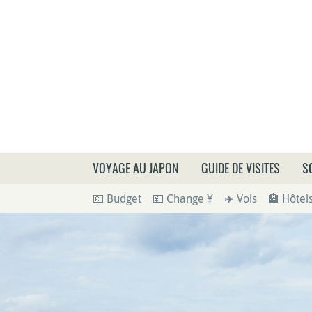
Que
VOYAGE AU JAPON
GUIDE DE VISITES
S
💶 Budget
💴 Change ¥
✈️ Vols
🏨 Hôtel