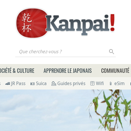
 cherchez-vous ?
OCIÉTÉ & CULTURE
APPRENDRE LE JAPONAIS
COMMUNAUTÉ
s
🚄 JR Pass
🪪 Suica
💁 Guides privés
🛜 Wifi
📱 eSim