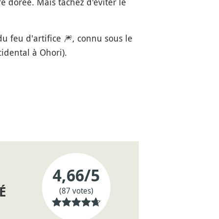
 dorée. Mais tâchez d'éviter le
u feu d'artifice
🎆
, connu sous le
cidental à Ohori).
4,66
/5
É
(87 votes)