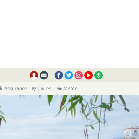
🧳 Assurance
📖 Livres
🌤 Météo