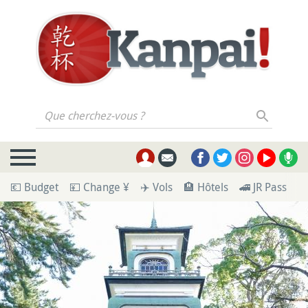
Que cherchez-vous ?
💶 Budget
💴 Change ¥
✈️ Vols
🏨 Hôtels
🚄 JR Pass
🪪