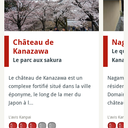
Château de
Nag
Kanazawa
Le qu
Le parc aux sakura
Kana
Le château de Kanazawa est un
Nagamach
complexe fortifié situé dans la ville
résidenc
éponyme, le long de la mer du
Domaine 
Japon à l…
château
L'avis Kanpai
L'avis Kanp