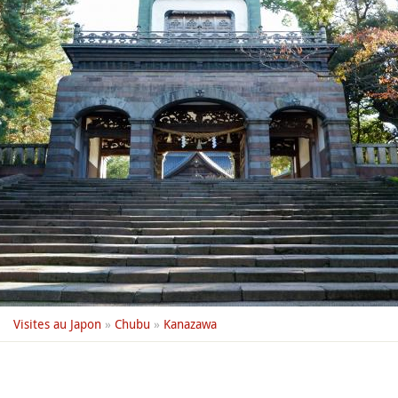
Visites au Japon
»
Chubu
»
Kanazawa