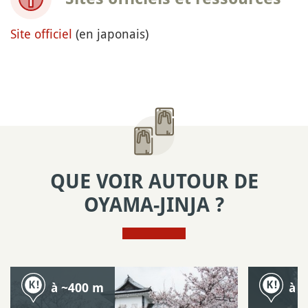
Site officiel
(en japonais)
QUE VOIR AUTOUR DE
OYAMA-JINJA ?
à ~400 m
à 