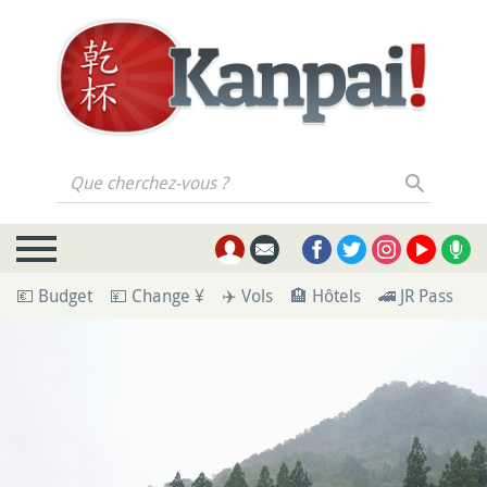
Que cherchez-vous ?
💶 Budget
💴 Change ¥
✈️ Vols
🏨 Hôtels
🚄 JR Pass
🪪