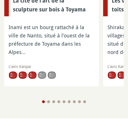
La cité de l’art de la
Les vi
sculpture sur bois à Toyama
toits
Inami est un bourg rattaché à la
Shirakaw
ville de Nanto, situé à l’ouest de la
villages 
préfecture de Toyama dans les
situé da
Alpes…
nord de
L'avis Kanpai
L'avis Kanp