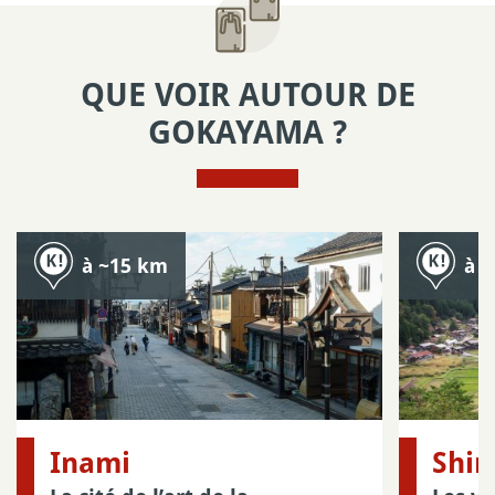
QUE VOIR AUTOUR DE
GOKAYAMA ?
à ~15 km
à 
Inami
Shir