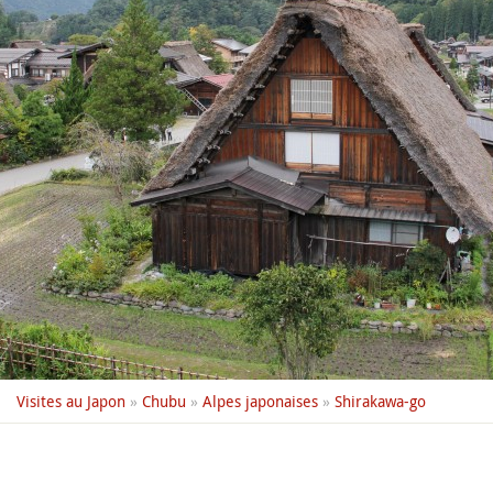
Visites au Japon
»
Chubu
»
Alpes japonaises
»
Shirakawa-go