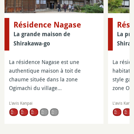
Résidence Nagase
Rés
La grande maison de
La pr
Shirakawa-go
Shira
La résidence Nagase est une
La résid
authentique maison à toit de
habitati
chaume située dans la zone
style ga
Ogimachi du village…
zone Og
L'avis Kanpai
L'avis Kanp