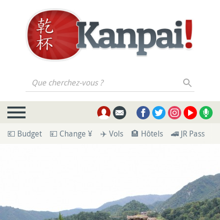
Que cherchez-vous ?
💶 Budget
💴 Change ¥
✈️ Vols
🏨 Hôtels
🚄 JR Pass
🪪