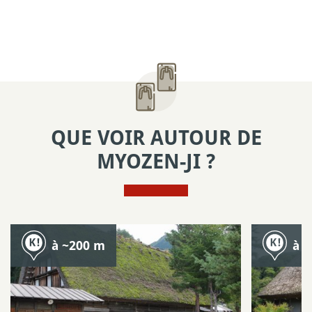
QUE VOIR AUTOUR DE
MYOZEN-JI ?
à ~200 m
à 