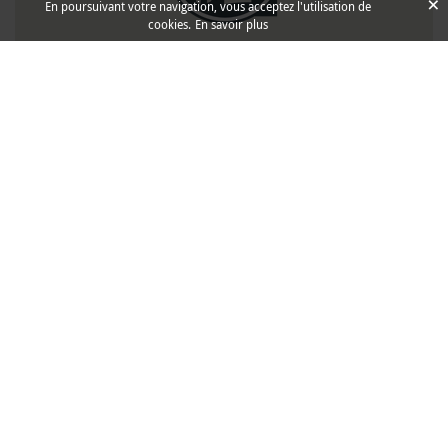
×
En poursuivant votre navigation, vous acceptez l'utilisation de
cookies.
En savoir plus
Isshoni
Compagnons de voyage
Avec Isshoni, qui signifie "ensemble" en
japonais, trouvez des compagnons pour
partager du temps sur l'archipel en indiquant
vos disponibilités et préférences au Japon.
Chercher des compagnons de voyage