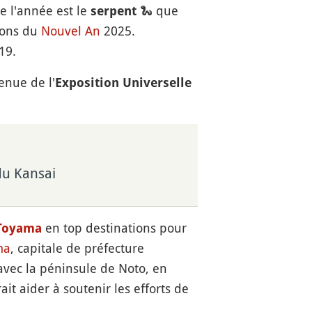
e l'année est le
🐍 que
serpent
ions du
Nouvel An
2025.
19.
enue de l'
Exposition Universelle
du Kansai
en top destinations pour
Toyama
ma
, capitale de préfecture
 avec la péninsule de Noto, en
it aider à soutenir les efforts de