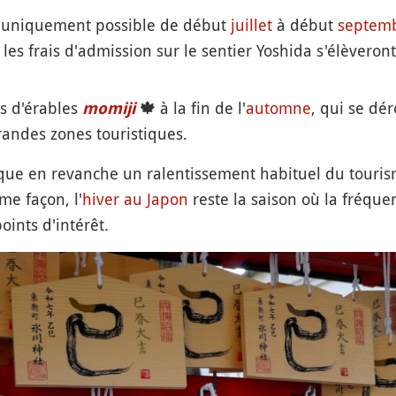
 uniquement possible de début
juillet
à début
septem
es frais d'admission sur le sentier Yoshida s'élèveron
es d'érables
à la fin de l'
automne
, qui se dér
momiji
🍁
randes zones touristiques.
ue en revanche un ralentissement habituel du touris
me façon, l'
hiver au Japon
reste la saison où la fréque
ints d'intérêt.