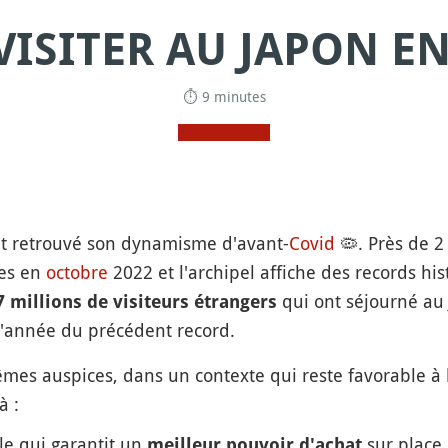
VISITER AU JAPON EN
⏱ 9 minutes
 retrouvé son dynamisme d'avant-
Covid
🦠
. Près de 2
res en
octobre
2022 et l'archipel affiche des records hi
qui ont séjourné au
7 millions de visiteurs étrangers
l'année du précédent record.
es auspices, dans un contexte qui reste favorable à l
à :
le qui garantit un
sur place 
meilleur pouvoir d'achat