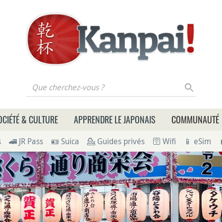
 cherchez-vous ?
OCIÉTÉ & CULTURE
APPRENDRE LE JAPONAIS
COMMUNAUTÉ
s
🚄 JR Pass
🪪 Suica
💁 Guides privés
🛜 Wifi
📱 eSim