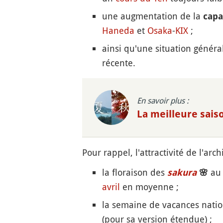
une augmentation de la
capa
Haneda
et
Osaka
-
KIX
;
ainsi qu'une situation généra
récente.
En savoir plus :
La meilleure sais
Pour rappel, l'attractivité de l'ar
la floraison des
au
sakura
🌸
avril
en moyenne ;
la semaine de vacances nati
(pour sa version étendue) ;