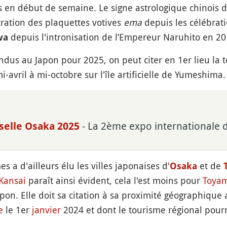
s en début de semaine. Le signe astrologique chinois d
tration des plaquettes votives
ema
depuis les célébrat
depuis l'intronisation de l’Empereur Naruhito en 20
wa
dus au Japon pour 2025, on peut citer en 1er lieu la t
i-avril à mi-octobre sur l'île artificielle de Yumeshima.
- La 2ème expo internationale 
selle Osaka 2025
 a d'ailleurs élu les villes japonaises d'
et de
Osaka
Kansai
paraît ainsi évident, cela l'est moins pour
Toya
apon. Elle doit sa citation à sa proximité géographique
e
le 1er
janvier
2024 et dont le tourisme régional pourra