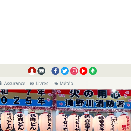
🧳 Assurance
📖 Livres
🌤 Météo