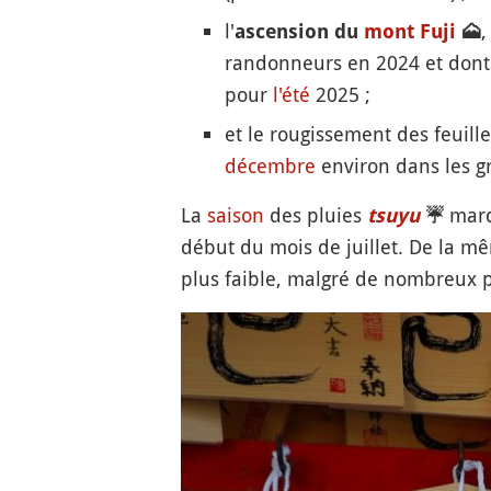
l'
,
ascension du
mont
Fuji
🗻
randonneurs en 2024 et dont l
pour
l'été
2025 ;
et le rougissement des feuill
décembre
environ dans les g
La
saison
des pluies
marq
tsuyu
☔️
début du mois de juillet. De la mê
plus faible, malgré de nombreux po