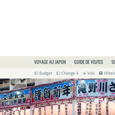
Que
VOYAGE AU JAPON
GUIDE DE VISITES
S
💶 Budget
💴 Change ¥
✈️ Vols
🏨 Hôtel