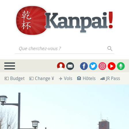
Que cherchez-vous ?
💶 Budget
💴 Change ¥
✈️ Vols
🏨 Hôtels
🚄 JR Pass
🪪