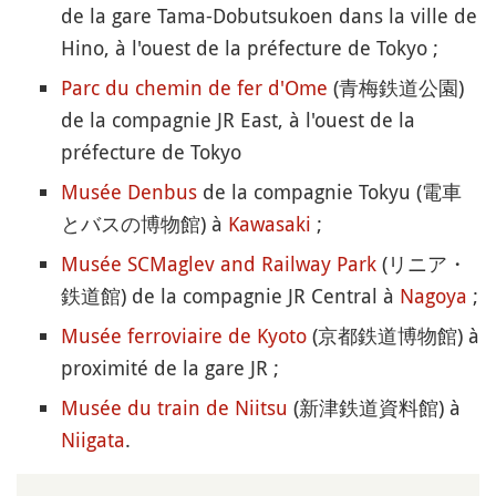
de la gare Tama-Dobutsukoen dans la ville de
Hino, à l'ouest de la préfecture de Tokyo ;
Parc du chemin de fer d'Ome
(青梅鉄道公園)
de la compagnie JR East, à l'ouest de la
préfecture de Tokyo
Musée Denbus
de la compagnie Tokyu (電車
とバスの博物館) à
Kawasaki
;
Musée SCMaglev and Railway Park
(リニア・
鉄道館) de la compagnie JR Central à
Nagoya
;
Musée ferroviaire de Kyoto
(京都鉄道博物館) à
proximité de la gare JR ;
Musée du train de Niitsu
(新津鉄道資料館) à
Niigata
.