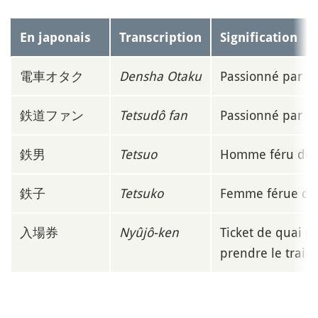
En japonais
Transcription
Signification
電車オタク
Densha Otaku
Passionné par les
鉄道ファン
Tetsudô fan
Passionné par le
鉄男
Tetsuo
Homme féru de 
鉄子
Tetsuko
Femme férue de 
入場券
Nyûjô-ken
Ticket de quai p
prendre le train)