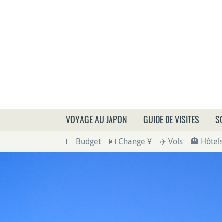
Que
VOYAGE AU JAPON
GUIDE DE VISITES
S
💶 Budget
💴 Change ¥
✈️ Vols
🏨 Hôtel