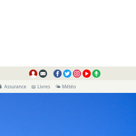
🧳 Assurance
📖 Livres
🌤 Météo