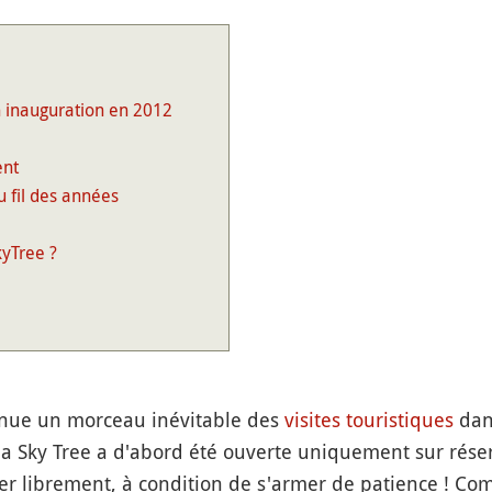
n inauguration en 2012
ent
u fil des années
yTree ?
nue un morceau inévitable des
visites
touristiques
dans
a Sky Tree a d'abord été ouverte uniquement sur rése
r librement, à condition de s'armer de patience ! Com