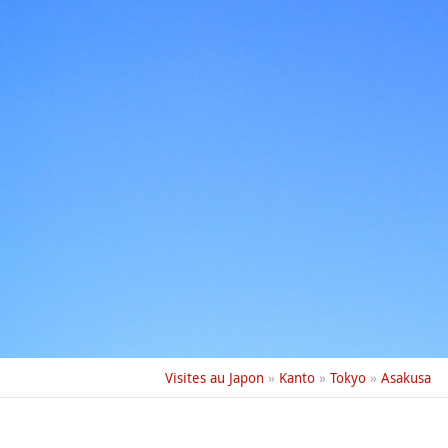
Visites au Japon
»
Kanto
»
Tokyo
»
Asakusa