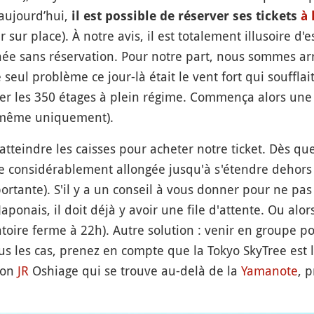
 aujourd’hui,
il est possible de réserver ses tickets
à 
 sur place). À notre avis, il est totalement illusoire 
rnée sans réservation. Pour notre part, nous sommes ar
eul problème ce jour-là était le vent fort qui soufflai
er les 350 étages à plein régime. Commença alors une
r même uniquement).
tteindre les caisses pour acheter notre ticket. Dès q
ore considérablement allongée jusqu'à s'étendre dehors
portante). S'il y a un conseil à vous donner pour ne pas
Japonais, il doit déjà y avoir une file d'attente. Ou alo
atoire ferme à 22h). Autre solution : venir en groupe po
ous les cas, prenez en compte que la Tokyo SkyTree est
tion
JR
Oshiage qui se trouve au-delà de la
Yamanote
, 