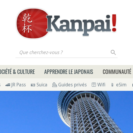
 cherchez-vous ?
OCIÉTÉ & CULTURE
APPRENDRE LE JAPONAIS
COMMUNAUTÉ
s
🚄 JR Pass
🪪 Suica
💁 Guides privés
🛜 Wifi
📱 eSim