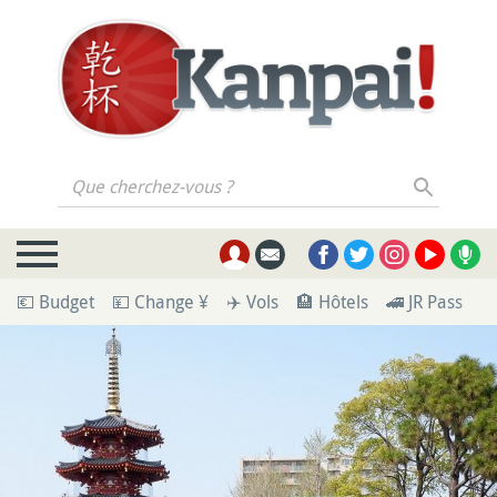
Que cherchez-vous ?
💶 Budget
💴 Change ¥
✈️ Vols
🏨 Hôtels
🚄 JR Pass
🪪