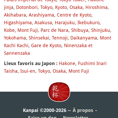
jinja
,
Dotonbori
,
Tokyo
,
Kyoto
,
Osaka
,
Hiroshima
,
Akihabara
,
Arashiyama
,
Centre de Kyoto
,
Higashiyama
,
Asakusa
,
Harajuku
,
Ikebukuro
,
Kobe
,
Mont Fuji
,
Parc de Nara
,
Shibuya
,
Shinjuku
,
Yokohama
,
Shinsekai
,
Tennoji
,
Daikanyama
,
Mont
Kachi Kachi
,
Gare de Kyoto
,
Ninenzaka et
Sannenzaka
Hakone
,
Fushimi Inari
Lieux favoris au Japon :
Taisha
,
Isui-en
,
Tokyo
,
Osaka
,
Mont Fuji
Kanpai ©2000-2026
À propos
Faire un don
Newsletter