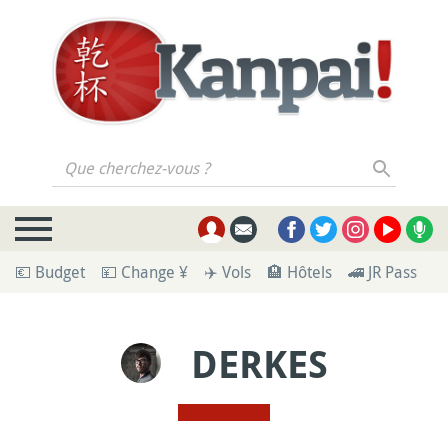
Que cherchez-vous ?
💶 Budget
💴 Change ¥
✈️ Vols
🏨 Hôtels
🚄 JR Pass
🪪
DERKES