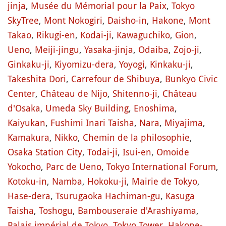
jinja
,
Musée du Mémorial pour la Paix
,
Tokyo
SkyTree
,
Mont Nokogiri
,
Daisho-in
,
Hakone
,
Mont
Takao
,
Rikugi-en
,
Kodai-ji
,
Kawaguchiko
,
Gion
,
Ueno
,
Meiji-jingu
,
Yasaka-jinja
,
Odaiba
,
Zojo-ji
,
Ginkaku-ji
,
Kiyomizu-dera
,
Yoyogi
,
Kinkaku-ji
,
Takeshita Dori
,
Carrefour de Shibuya
,
Bunkyo Civic
Center
,
Château de Nijo
,
Shitenno-ji
,
Château
d'Osaka
,
Umeda Sky Building
,
Enoshima
,
Kaiyukan
,
Fushimi Inari Taisha
,
Nara
,
Miyajima
,
Kamakura
,
Nikko
,
Chemin de la philosophie
,
Osaka Station City
,
Todai-ji
,
Isui-en
,
Omoide
Yokocho
,
Parc de Ueno
,
Tokyo International Forum
,
Kotoku-in
,
Namba
,
Hokoku-ji
,
Mairie de Tokyo
,
Hase-dera
,
Tsurugaoka Hachiman-gu
,
Kasuga
Taisha
,
Toshogu
,
Bambouseraie d'Arashiyama
,
Palais impérial de Tokyo
,
Tokyo Tower
,
Hakone-