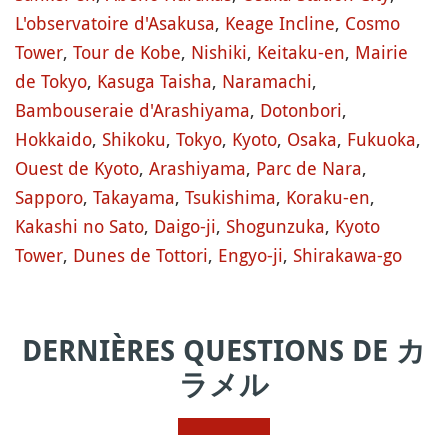
L'observatoire d'Asakusa
,
Keage Incline
,
Cosmo
Tower
,
Tour de Kobe
,
Nishiki
,
Keitaku-en
,
Mairie
de Tokyo
,
Kasuga Taisha
,
Naramachi
,
Bambouseraie d'Arashiyama
,
Dotonbori
,
Hokkaido
,
Shikoku
,
Tokyo
,
Kyoto
,
Osaka
,
Fukuoka
,
Ouest de Kyoto
,
Arashiyama
,
Parc de Nara
,
Sapporo
,
Takayama
,
Tsukishima
,
Koraku-en
,
Kakashi no Sato
,
Daigo-ji
,
Shogunzuka
,
Kyoto
Tower
,
Dunes de Tottori
,
Engyo-ji
,
Shirakawa-go
DERNIÈRES QUESTIONS DE カ
ラメル