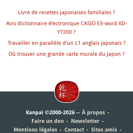
Livre de recettes japonaises familiales ?
Avis dictionnaire électronique CASIO EX-word XD-
Y7200 ?
Travailler en parallèle d'un L1 anglais japonais ?
Où trouver une grande carte murale du Japon ?
Kanpai ©2000-2026
À propos
Faire un don
Newsletter
Mentions légales
Contact
Sites amis