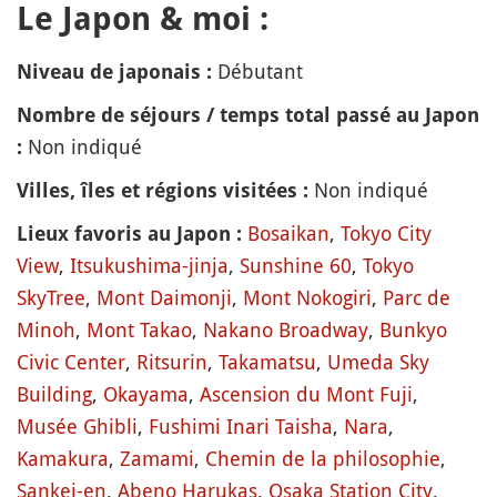
Le Japon & moi :
Débutant
Niveau de japonais :
Nombre de séjours / temps total passé au Japon
Non indiqué
:
Non indiqué
Villes, îles et régions visitées :
Bosaikan
,
Tokyo City
Lieux favoris au Japon :
View
,
Itsukushima-jinja
,
Sunshine 60
,
Tokyo
SkyTree
,
Mont Daimonji
,
Mont Nokogiri
,
Parc de
Minoh
,
Mont Takao
,
Nakano Broadway
,
Bunkyo
Civic Center
,
Ritsurin
,
Takamatsu
,
Umeda Sky
Building
,
Okayama
,
Ascension du Mont Fuji
,
Musée Ghibli
,
Fushimi Inari Taisha
,
Nara
,
Kamakura
,
Zamami
,
Chemin de la philosophie
,
Sankei-en
,
Abeno Harukas
,
Osaka Station City
,