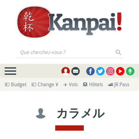
Que cherchez-vous ?
💶 Budget
💴 Change ¥
✈️ Vols
🏨 Hôtels
🚄 JR Pass
🪪
カラメル