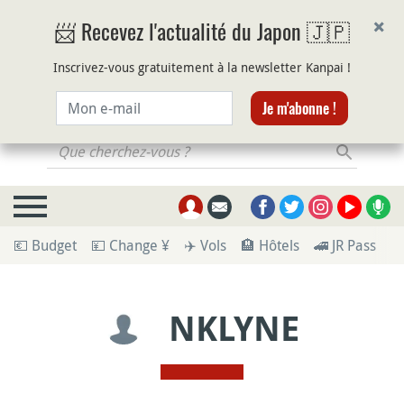
×
📨 Recevez l'actualité du Japon 🇯🇵
Inscrivez-vous gratuitement à la newsletter Kanpai !
Courriel
Je m'abonne !
Que cherchez-vous ?
💶 Budget
💴 Change ¥
✈️ Vols
🏨 Hôtels
🚄 JR Pass
🪪
NKLYNE