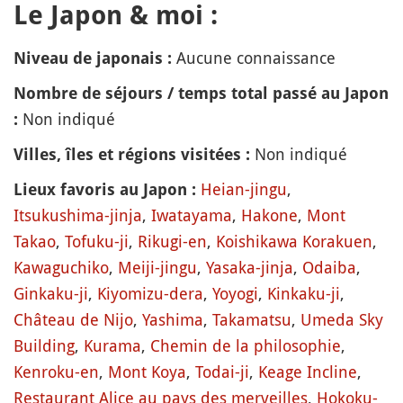
Le Japon & moi :
Aucune connaissance
Niveau de japonais :
Nombre de séjours / temps total passé au Japon
Non indiqué
:
Non indiqué
Villes, îles et régions visitées :
Heian-jingu
,
Lieux favoris au Japon :
Itsukushima-jinja
,
Iwatayama
,
Hakone
,
Mont
Takao
,
Tofuku-ji
,
Rikugi-en
,
Koishikawa Korakuen
,
Kawaguchiko
,
Meiji-jingu
,
Yasaka-jinja
,
Odaiba
,
Ginkaku-ji
,
Kiyomizu-dera
,
Yoyogi
,
Kinkaku-ji
,
Château de Nijo
,
Yashima
,
Takamatsu
,
Umeda Sky
Building
,
Kurama
,
Chemin de la philosophie
,
Kenroku-en
,
Mont Koya
,
Todai-ji
,
Keage Incline
,
Restaurant Alice au pays des merveilles
,
Hokoku-