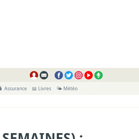
🧳 Assurance
📖 Livres
🌤 Météo
 SEMAINES) :