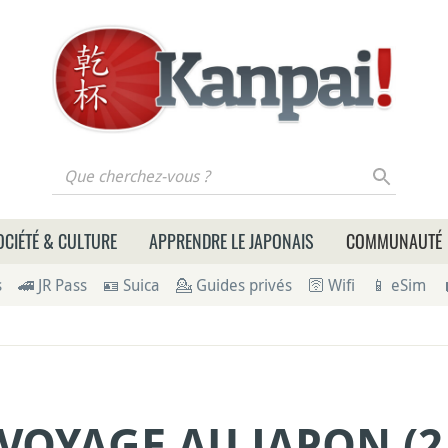
 cherchez-vous ?
OCIÉTÉ & CULTURE
APPRENDRE LE JAPONAIS
COMMUNAUTÉ
s
🚄 JR Pass
🪪 Suica
💁 Guides privés
🛜 Wifi
📱 eSim
VOYAGE AU JAPON (2