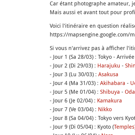
Car étant photographe amateur, j
Mais aussi et avant tout pour pro
Voici l'itinéraire en question réali
https://mapsengine.google.com/
Si vous n'arrivez pas à afficher l'it
- Jour 1 (Sa 28/03) : Tokyo - Arrivé
- Jour 2 (Di 29/03) :
Harajuku
-
Shi
- Jour 3 (Lu 30/03) :
Asakusa
- Jour 4 (Ma 31/03) :
Akihabara
-
U
- Jour 5 (Me 01/04) :
Shibuya
-
Oda
- Jour 6 (Je 02/04) :
Kamakura
- Jour 7 (Ve 03/04) :
Nikko
- Jour 8 (Sa 04/04) : Tokyo vers Kyo
- Jour 9 (Di 05/04) : Kyoto (
Temples