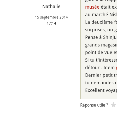
Nathalie
musée
était ex
au marché Nish
15 septembre 2014
La deuxième fo
17:14
surprises, un g
Pense à Shinju
grands magasin
point de vue e
Si tu t'intére
détour . Idem
Dernier petit t
tu demandes un
Excellent voyag
Réponse utile ?