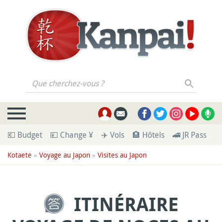
Que cherchez-vous ?
💶 Budget
💴 Change ¥
✈️ Vols
🏨 Hôtels
🚄 JR Pass
🪪
Kotaete
»
Voyage au Japon
»
Visites au Japon
ITINÉRAIRE