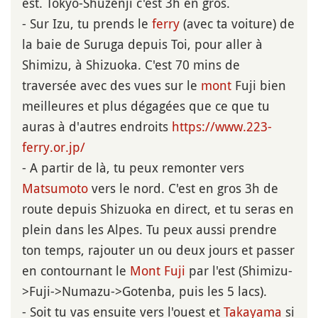
est. Tokyo-Shuzenji c'est 3h en gros.
- Sur Izu, tu prends le
ferry
(avec ta voiture) de
la baie de Suruga depuis Toi, pour aller à
Shimizu, à Shizuoka. C'est 70 mins de
traversée avec des vues sur le
mont
Fuji bien
meilleures et plus dégagées que ce que tu
auras à d'autres endroits
https://www.223-
ferry.or.jp/
- A partir de là, tu peux remonter vers
Matsumoto
vers le nord. C'est en gros 3h de
route depuis Shizuoka en direct, et tu seras en
plein dans les Alpes. Tu peux aussi prendre
ton temps, rajouter un ou deux jours et passer
en contournant le
Mont Fuji
par l'est (Shimizu-
>Fuji->Numazu->Gotenba, puis les 5 lacs).
- Soit tu vas ensuite vers l'ouest et
Takayama
si