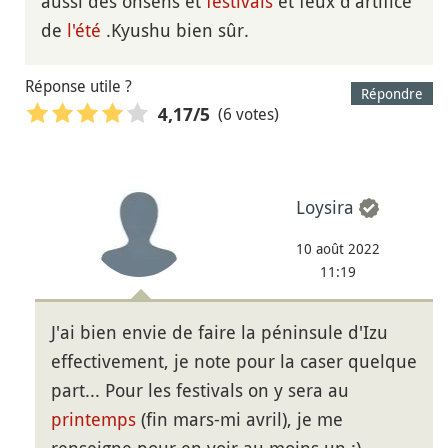
aussi des onsens et
festivals
et feux d'artifice
de
l'été
.Kyushu bien sûr.
Réponse utile ?
Répondre
(6 votes)
4,17
/5
Loysira
10 août 2022
11:19
J'ai bien envie de faire la péninsule d'Izu
effectivement, je note pour la caser quelque
part... Pour les festivals on y sera au
printemps
(fin mars-mi avril), je me