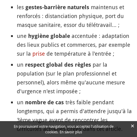
les
maintenus et
gestes-barrière naturels
renforcés : distanciation physique, port du
masque sanitaire, essor du télétravail... ;
une
accentuée : adaptation
hygiène globale
des lieux publics et commerces, par exemple
sur la
prise
de température à l'entrée ;
un
par la
respect global des règles
population (sur le plan professionnel et
personnel), alors même qu'aucune mesure
d'urgence n'est imposée ;
un
très faible pendant
nombre de cas
longtemps, qui a permis d'attendre jusqu'à la
3ème vague avant de rencontrer les
×
En poursuivant votre navigation, vous acceptez l'utilisation de
difficultés actuelles citées dans cet article.
cookies.
En savoir plus