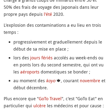
charge à grands coups de milliards entre 30 et
50% des frais de voyage des Japonais dans leur
propre pays depuis
l'été
2020.
L'explosion des contaminations a eu lieu en trois
temps :
progressivement et graduellement depuis le
début de sa mise en place ;
lors des
jours fériés
accolés au week-ends ou
en ponts lors du second semestre, qui ont vu
les
aéroports
domestiques se bonder ;
au moment des
koyo
🍁
, courant
novembre
et
début décembre.
Plus encore que "
GoTo Travel
", c'est "GoTo Eat" en
particulier qui
ulcère
les médecins et pour cause :