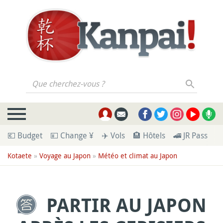
Que cherchez-vous ?
💶 Budget
💴 Change ¥
✈️ Vols
🏨 Hôtels
🚄 JR Pass
🪪
Kotaete
»
Voyage au Japon
»
Météo et climat au Japon
PARTIR AU JAPON