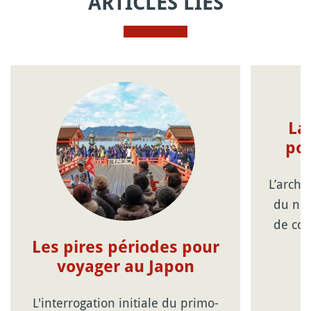
ARTICLES LIÉS
La
pou
L’archi
du nor
de con
Les pires périodes pour
voyager au Japon
L'interrogation initiale du primo-