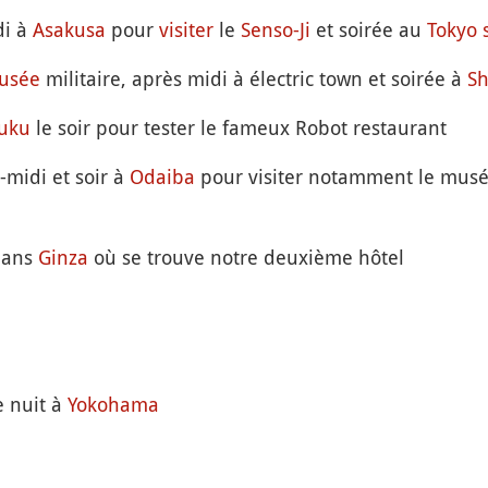
di à
Asakusa
pour
visiter
le
Senso-Ji
et soirée au
Tokyo 
usée
militaire, après midi à électric town et soirée à
Sh
juku
le soir pour tester le fameux Robot restaurant
-midi et soir à
Odaiba
pour visiter notamment le musé
 dans
Ginza
où se trouve notre deuxième hôtel
 nuit à
Yokohama