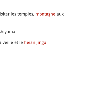
siter les temples,
montagne
aux
ashiyama
 veille et le
heian jingu