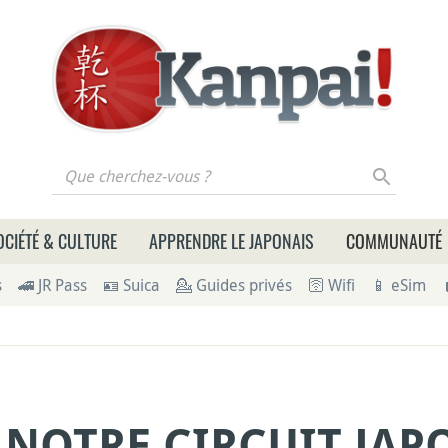
 cherchez-vous ?
OCIÉTÉ & CULTURE
APPRENDRE LE JAPONAIS
COMMUNAUTÉ
s
🚄 JR Pass
🪪 Suica
💁 Guides privés
🛜 Wifi
📱 eSim
R NOTRE CIRCUIT JA