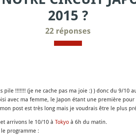
2015 ?
22 réponses
ile !!!!!!! (je ne cache pas ma joie :) ) donc du 9/10 
si avec ma femme, le Japon étant une première pour 
mon post est très long mais je voudrais être le plus pré
et arrivons le 10/10 à
Tokyo
à 6h du matin.
i le programme :