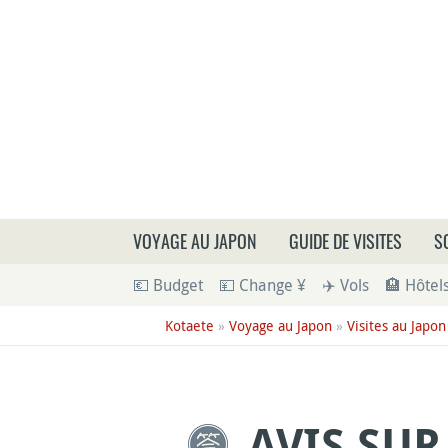
Que
VOYAGE AU JAPON
GUIDE DE VISITES
S
💶 Budget
💴 Change ¥
✈️ Vols
🏨 Hôtel
Kotaete
»
Voyage au Japon
»
Visites au Japon
AVIS SU