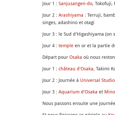
Jour 1 :
Sanjusangen-do
, Tokofuji, 
Jour 2 :
Arashiyama
: Terruji, bam
singes, adashino et otagi
Jour 3 : le Sud d'Higashiyama (on
Jour 4 :
temple
en or et la partie 
Départ pour
Osaka
où nous restons
Jour 1 :
château d'Osaka
, Takimi Koj
Jour 2 : Journée à
Universal Studio
Jour 3 :
Aquarium d'Osaka
et
Mino
Nous passons ensuite une journée
Et nous finissons ce périple au
Ko