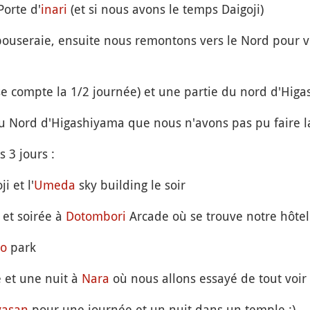
Porte d'
inari
(et si nous avons le temps Daigoji)
bouseraie, ensuite nous remontons vers le Nord pour vi
 se compte la 1/2 journée) et une partie du nord d'Hig
du Nord d'Higashiyama que nous n'avons pas pu faire la
 3 jours :
i et l'
Umeda
sky building le soir
et soirée à
Dotombori
Arcade où se trouve notre hôtel
o
park
 et une nuit à
Nara
où nous allons essayé de tout voir
yasan
pour une journée et un nuit dans un temple :)