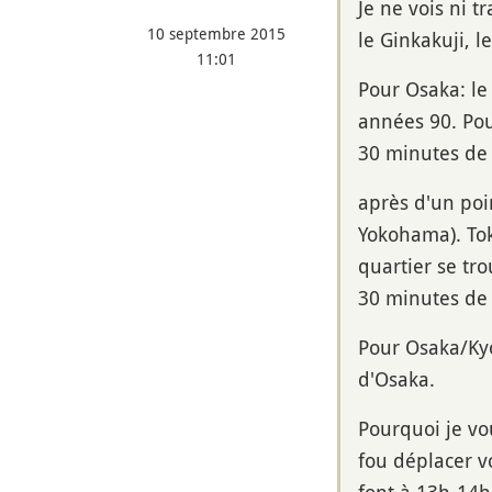
Je ne vois ni t
10 septembre 2015
le Ginkakuji, l
11:01
Pour Osaka: l
années 90. Pou
30 minutes d
après d'un poin
Yokohama). Tok
quartier se tr
30 minutes de 
Pour Osaka/Kyo
d'Osaka.
Pourquoi je vo
fou déplacer 