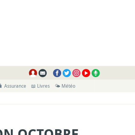
🧳 Assurance
📖 Livres
🌤 Météo
PON OCTOBRE