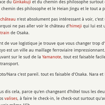
race du
Ginkakuji
et du chemin des philosophe surtout 
e chemin des philosophe et le Heian Jingu et le tout a p
e
château
n'est absolument pas intéressant à voir, c'est
rquoi ne pas aller voir le château d'
himeji
qui lui est 
e
train
de Osaka.
t de vue logistique je trouve que vous changer trop d'h
yo est un ville au maillage ferroviaire impressionnant
ouvant sur le sud de la
Yamanote
, tout est faisable fa
transport.
to/Nara c'est pareil. tout es faisable d'Osaka. Nara et
us dis cela, parce qu'en changeant d’hôtel tous les de
vos
valises
, à faire le check-in, le check-out surtout qu'