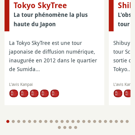
Tokyo SkyTree
Shib
La tour phénomène la plus
L'obse
haute du Japon
tour 
La Tokyo SkyTree est une tour
Shibuya 
japonaise de diffusion numérique,
tour Scr
inaugurée en 2012 dans le quartier
sortie d
de Sumida…
Tokyo…
L'avis Kanpai
L'avis Kanp