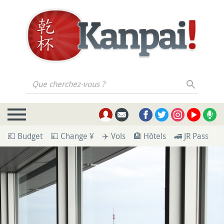
Que cherchez-vous ?
💶 Budget
💴 Change ¥
✈️ Vols
🏨 Hôtels
🚄 JR Pass
🪪