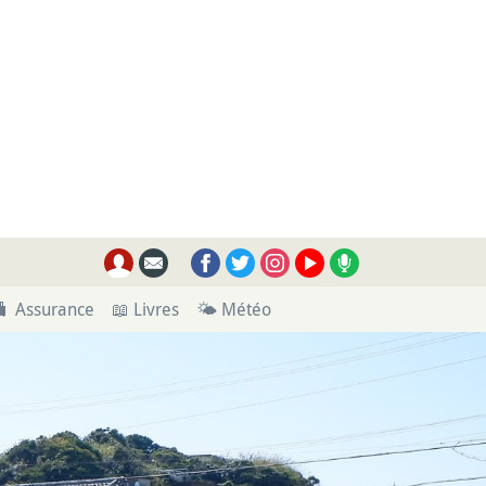
🧳 Assurance
📖 Livres
🌤 Météo