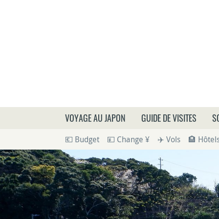
Que
VOYAGE AU JAPON
GUIDE DE VISITES
S
💶 Budget
💴 Change ¥
✈️ Vols
🏨 Hôtel