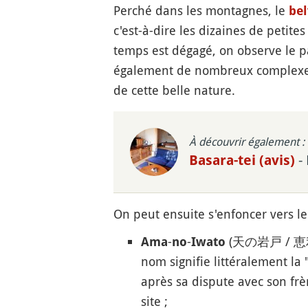
Perché dans les montagnes, le
be
c'est-à-dire les dizaines de petit
temps est dégagé, on observe le pa
également de nombreux complexes 
de cette belle nature.
À découvrir également :
-
Basara-tei (avis)
On peut ensuite s'enfoncer vers le 
-
-
(天の岩戸 / 恵利原の水
Ama
no
Iwato
nom signifie littéralement la 
après sa dispute avec son frè
site ;