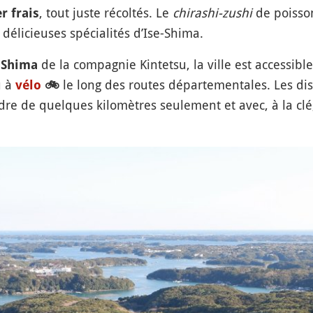
, tout juste récoltés. Le
chirashi-zushi
de poiss
r frais
licieuses spécialités d’Ise-Shima.
de la compagnie Kintetsu, la ville est accessibl
e Shima
 à
le long des routes départementales. Les dista
vélo
🚲
dre de quelques kilomètres seulement et avec, à la clé