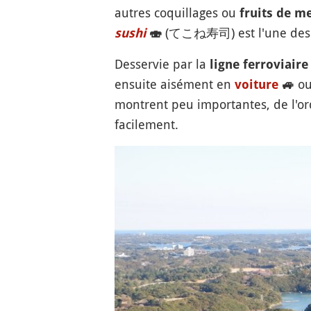
autres coquillages ou
fruits de me
(てこね寿司) est l'une des dé
sushi
🍣
Desservie par la
ligne ferroviair
ensuite aisément en
ou
voiture
🚙
montrent peu importantes, de l'or
facilement.