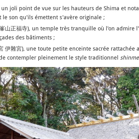
n joli point de vue sur les hauteurs de Shima et nota
 le son qu'ils émettent s'avère originale ;
峯山正福寺), un temple très tranquille où l'on admire l'ar
açades des bâtiments ;
), une toute petite enceinte sacrée rattachée au 
e de contempler pleinement le
style traditionnel
shinme