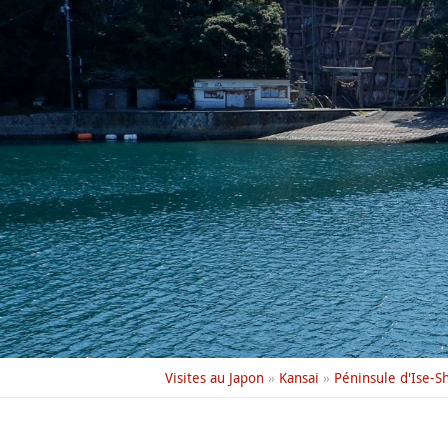
Visites au Japon
»
Kansai
»
Péninsule d'Ise-S