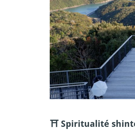
⛩️ Spiritualité shi