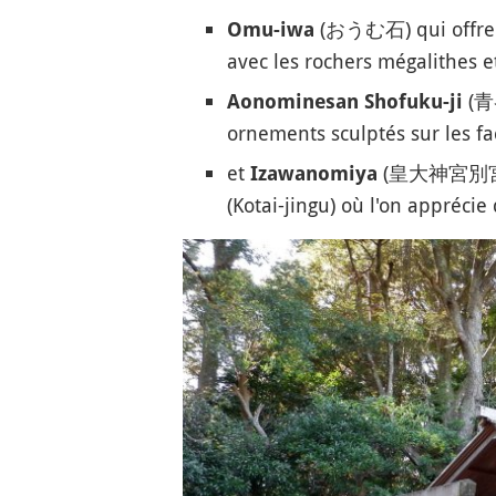
(おうむ石) qui offre u
Omu-iwa
avec les rochers mégalithes et
(青
Aonominesan Shofuku-ji
ornements sculptés sur les f
et
(皇大神宮別宮 伊雜宮
Izawanomiya
(Kotai-jingu) où l'on appréci