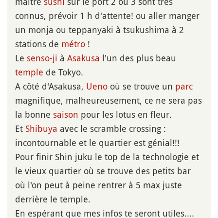
maître
sushi
sur le port 2 ou 3 sont très
connus, prévoir 1 h d'attente! ou aller manger
un monja ou teppanyaki à tsukushima à 2
stations de
métro
!
Le
senso-ji
à
Asakusa
l'un des plus beau
temple
de Tokyo.
A côté d'Asakusa,
Ueno
où se trouve un
parc
magnifique, malheureusement, ce ne sera pas
la bonne
saison
pour les lotus en fleur.
Et
Shibuya
avec le scramble crossing :
incontournable et le quartier est génial!!!
Pour finir Shin juku le top de la technologie et
le vieux quartier où se trouve des petits bar
où l'on peut à peine rentrer à 5 max juste
derrière le temple.
En espérant que mes infos te seront utiles....