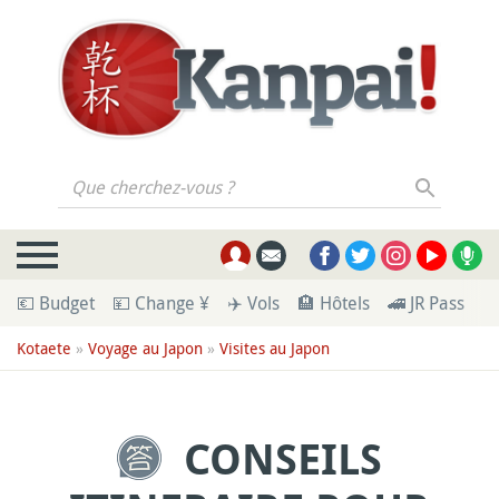
Que cherchez-vous ?
💶 Budget
💴 Change ¥
✈️ Vols
🏨 Hôtels
🚄 JR Pass
🪪
Kotaete
»
Voyage au Japon
»
Visites au Japon
CONSEILS