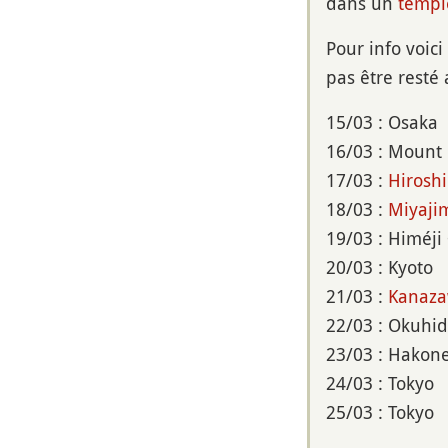
dans un
templ
Pour info voic
pas être resté
15/03 : Osaka
16/03 : Mount
17/03 :
Hirosh
18/03 :
Miyaji
19/03 : Himéji
20/03 : Kyoto
21/03 :
Kanaz
22/03 : Okuhi
23/03 : Hakon
24/03 : Tokyo
25/03 : Tokyo