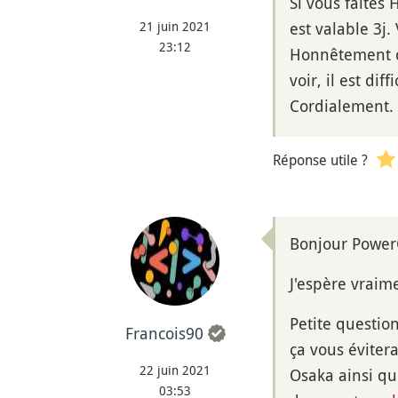
Si vous faites
21 juin 2021
est valable 3j.
23:12
Honnêtement c'
voir, il est di
Cordialement.
Réponse utile ?
Bonjour Power
J'espère vraim
Petite questio
Francois90
ça vous évitera
22 juin 2021
Osaka ainsi que
03:53