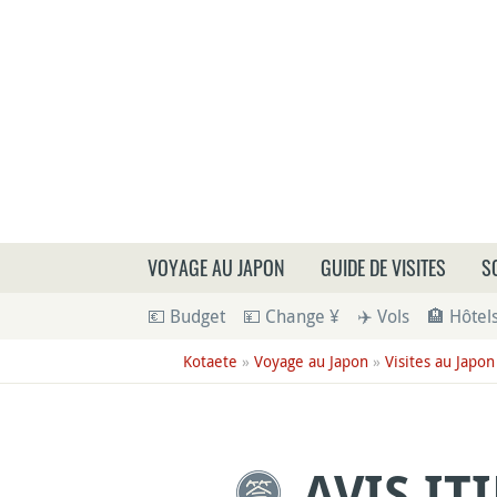
Que
VOYAGE AU JAPON
GUIDE DE VISITES
S
💶 Budget
💴 Change ¥
✈️ Vols
🏨 Hôtel
Kotaete
»
Voyage au Japon
»
Visites au Japon
AVIS IT