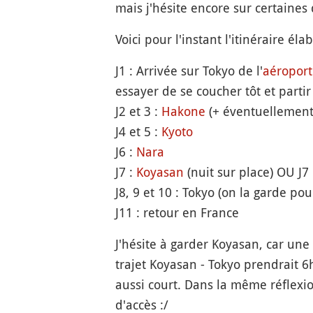
mais j'hésite encore sur certaines 
Voici pour l'instant l'itinéraire él
J1 : Arrivée sur Tokyo de l'
aéroport
essayer de se coucher tôt et parti
J2 et 3 :
Hakone
(+ éventuellemen
J4 et 5 :
Kyoto
J6 :
Nara
J7 :
Koyasan
(nuit sur place) OU J7
J8, 9 et 10 : Tokyo (on la garde pou
J11 : retour en France
J'hésite à garder Koyasan, car une a
trajet Koyasan - Tokyo prendrait 
aussi court. Dans la même réflexio
d'accès :/