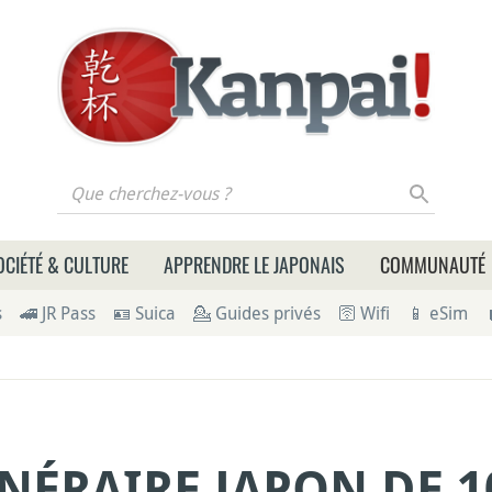
 cherchez-vous ?
OCIÉTÉ & CULTURE
APPRENDRE LE JAPONAIS
COMMUNAUTÉ
s
🚄 JR Pass
🪪 Suica
💁 Guides privés
🛜 Wifi
📱 eSim
INÉRAIRE JAPON DE 1