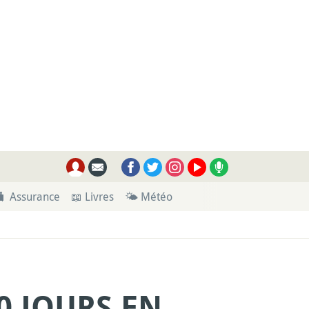
🧳 Assurance
📖 Livres
🌤 Météo
0 JOURS EN