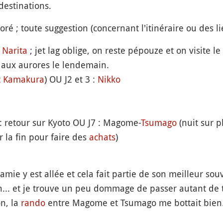
destinations.
aboré ; toute suggestion (concernant l'itinéraire ou des l
 Narita
; jet lag oblige, on reste pépouze et on visite le 
r aux aurores le lendemain.
t
Kamakura
) OU J2 et 3 :
Nikko
 : retour sur Kyoto OU J7 : Magome-
Tsumago
(nuit sur p
r la fin pour faire des
achats
)
mie y est allée et cela fait partie de son meilleur souve
6h... et je trouve un peu dommage de passer autant de
n, la
rando
entre Magome et Tsumago me bottait bien...