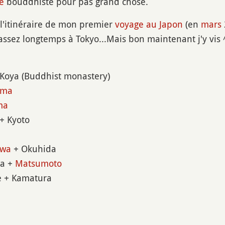
e
bouddhiste pour pas grand chose.
i l'itinéraire de mon premier
voyage au Japon
(en
mars
 assez longtemps à Tokyo...Mais bon maintenant j'y vis 
 Koya (Buddhist monastery)
ima
ma
 + Kyoto
awa
+ Okuhida
da +
Matsumoto
e + Kamatura