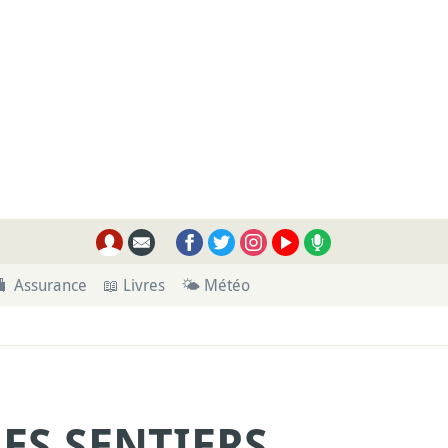
🧳 Assurance
📖 Livres
🌤 Météo
ES SENTIERS