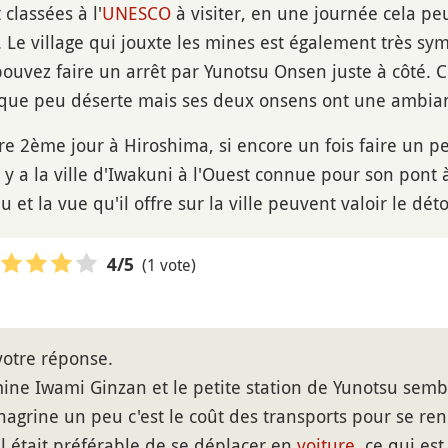
classées à l'
UNESCO
à visiter, en une journée cela pe
 Le village qui jouxte les mines est également très sy
ouvez faire un arrêt par Yunotsu Onsen juste à côté. C
que peu déserte mais ses deux onsens ont une ambian
re 2ème jour à Hiroshima, si encore un fois faire un
 y a la ville d'Iwakuni à l'Ouest connue pour son pont 
u et la vue qu'il offre sur la ville peuvent valoir le dét
(1 vote)
4
/5
votre réponse.
mine Iwami Ginzan et le petite station de Yunotsu semb
agrine un peu c'est le coût des transports pour se re
u'il était préférable de se déplacer en
voiture
, ce qui es