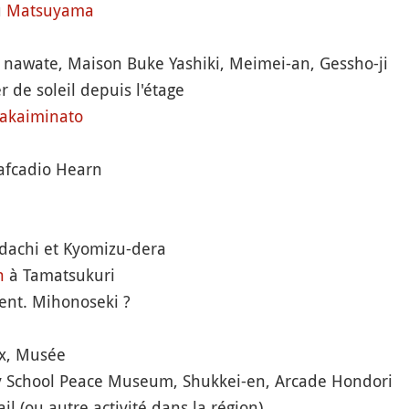
u
Matsuyama
i nawate, Maison Buke Yashiki, Meimei-an, Gessho-ji
 de soleil depuis l'étage
akaiminato
afcadio Hearn
Adachi et Kyomizu-dera
n
à Tamatsukuri
ment. Mihonoseki ?
ix, Musée
 School Peace Museum, Shukkei-en, Arcade Hondori
il (ou autre activité dans la région)