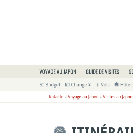
Que
VOYAGE AU JAPON
GUIDE DE VISITES
S
💶 Budget
💴 Change ¥
✈️ Vols
🏨 Hôtel
Kotaete
»
Voyage au Japon
»
Visites au Japon
ITINÉRAI