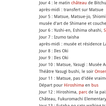
Jour 4 : le matin
château
de Bitch
après-midi : transfert sur Matsue
Jour 5 : Matsue, Matsue-jo, Shiom
musée d'art de Shimane et coucher
Jour 6 : Yushi-en, Eshima ohashi,
S
Jour 7 : Izumo taisha
après-midi : musée et résidence L
Jour 8 : Iles Oki
Jour 9 : Iles Oki
Jour 10 : Matsue, Yasugi : Musée 
Théâtre Yasugi bushi, le soir
Onse
Jour 11 : Matsue, pas d'idée vrai
Départ pour
Hiroshima
en
bus
Jour 12 : Hiroshima,
parc
de la pa
Château, Fukuromachi Elementary
Jour 13 : Futaba no sato walking tra