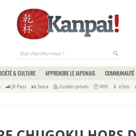
 cherchez-vous ?
OCIÉTÉ & CULTURE
APPRENDRE LE JAPONAIS
COMMUNAUTÉ
s
🚄 JR Pass
🪪 Suica
💁 Guides privés
🛜 Wifi
📱 eSim
RE CHUGOKU HORS D