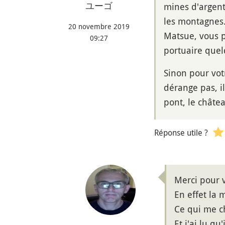
ユーゴ
mines d'argent 
les montagnes.
20 novembre 2019
Matsue, vous p
09:27
portuaire quel
Sinon pour vot
dérange pas, il
pont, le châtea
Réponse utile ?
Merci pour 
En effet la 
Ce qui me ch
Et j'ai lu q