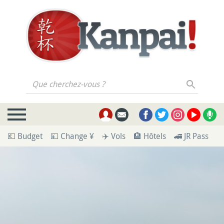
Que cherchez-vous ?
💶 Budget
💴 Change ¥
✈️ Vols
🏨 Hôtels
🚄 JR Pass
🪪