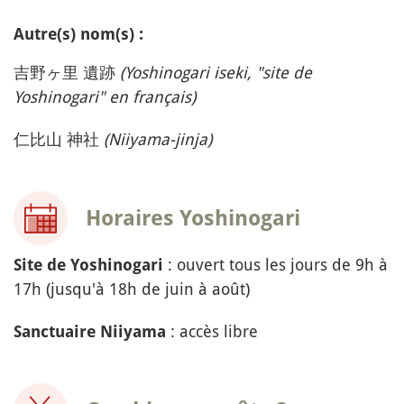
Autre(s) nom(s) :
吉野ヶ里 遺跡
(Yoshinogari iseki, "site de
Yoshinogari" en français)
仁比山 神社
(Niiyama-jinja)
Horaires Yoshinogari
: ouvert tous les jours de 9h à
Site de Yoshinogari
17h (jusqu'à 18h de juin à août)
: accès libre
Sanctuaire Niiyama