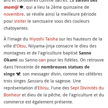
ans et considérés comme sacrés. La
saison des
,
qui a lieu la 2ème quinzaine de
momiji
🍁
novembre
, se révèle ainsi la meilleure période
pour
visiter
le sanctuaire sous des couleurs
chatoyantes.
À l'image du
Hiyoshi Taisha
sur les hauteurs de la
ville d'
Otsu
, Niiyama-jinja consacre le dieu des
montagnes et de l'agriculture baptisé
Sanno
ou Sanno-
san
pour les fidèles. On retrouve
Okami
dans l'enceinte de
nombreuses statues de
, son messager divin, comme les célèbres
singe
🐒
trois singes
Sanzaru
de la sagesse. Une
représentation d'
Ebisu
, l'une des
Sept Divinités du
Bonheur
et dieu de la pêche, de l'agriculture et du
commerce est également présente.