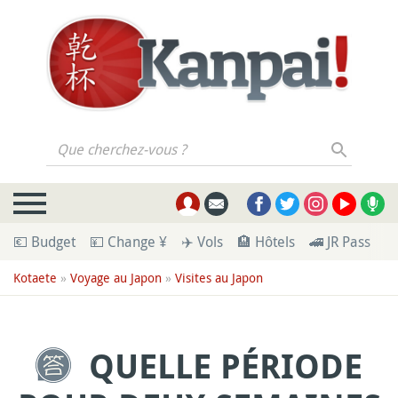
Que cherchez-vous ?
💶 Budget
💴 Change ¥
✈️ Vols
🏨 Hôtels
🚄 JR Pass
🪪
Kotaete
»
Voyage au Japon
»
Visites au Japon
QUELLE PÉRIODE